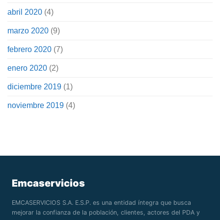
abril 2020
(4)
marzo 2020
(9)
febrero 2020
(7)
enero 2020
(2)
diciembre 2019
(1)
noviembre 2019
(4)
Emcaservicios
EMCASERVICIOS S.A. E.S.P. es una entidad íntegra que busca
mejorar la confianza de la población, clientes, actores del PDA y