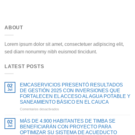
ABOUT
Lorem ipsum dolor sit amet, consectetuer adipiscing elit,
sed diam nonummy nibh euismod tincidunt.
LATEST POSTS
EMCASERVICIOS PRESENTÓ RESULTADOS
02
Jul
DE GESTIÓN 2025 CON INVERSIONES QUE
FORTALECEN EL ACCESO AL AGUA POTABLE Y
SANEAMIENTO BÁSICO EN EL CAUCA
en
Comentarios desactivados
EMCASERVICIOS
PRESENTÓ
MÁS DE 4.900 HABITANTES DE TIMBA SE
02
RESULTADOS
Jul
BENEFICIARÁN CON PROYECTO PARA
DE
OPTIMIZAR SU SISTEMA DE ACUEDUCTO
GESTIÓN