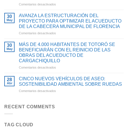
en
Comentarios desactivados
2025
MÁS
CON
DE
INVERSIONES
AVANZA LA ESTRUCTURACIÓN DEL
30
4.900
QUE
May
PROYECTO PARA OPTIMIZAR EL ACUEDUCTO
HABITANTES
FORTALECEN
DE LA CABECERA MUNICIPAL DE FLORENCIA
DE
EL
en
Comentarios desactivados
TIMBA
ACCESO
AVANZA
SE
AL
LA
BENEFICIARÁN
AGUA
MÁS DE 4.000 HABITANTES DE TOTORÓ SE
30
ESTRUCTURACIÓN
CON
POTABLE
May
BENEFICIARÁN CON EL REINICIO DE LAS
DEL
PROYECTO
Y
OBRAS DEL ACUEDUCTO DE
PROYECTO
PARA
SANEAMIENTO
CARGACHIQUILLO
PARA
OPTIMIZAR
BÁSICO
OPTIMIZAR
SU
en
Comentarios desactivados
EN
EL
SISTEMA
MÁS
EL
ACUEDUCTO
DE
DE
CAUCA
CINCO NUEVOS VEHÍCULOS DE ASEO:
28
DE
ACUEDUCTO
4.000
Abr
SOSTENIBILIDAD AMBIENTAL SOBRE RUEDAS
LA
HABITANTES
en
Comentarios desactivados
CABECERA
DE
CINCO
MUNICIPAL
TOTORÓ
NUEVOS
DE
SE
VEHÍCULOS
FLORENCIA
RECENT COMMENTS
BENEFICIARÁN
DE
CON
ASEO:
EL
SOSTENIBILIDAD
REINICIO
TAG CLOUD
AMBIENTAL
DE