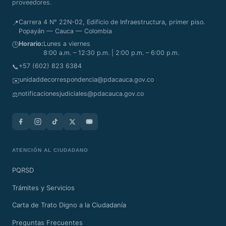
proveedores.
Carrera 4 N° 22N-02, Edificio de Infraestructura, primer piso.
📍
Popayán — Cauca — Colombia
Horario:
Lunes a viernes
🕒
8:00 a.m. – 12:30 p.m. | 2:00 p.m. – 6:00 p.m.
+57 (602) 823 6384
📞
unidaddecorrespondencia@pdacauca.gov.co
✉️
notificacionesjudiciales@pdacauca.gov.co
⚖️
ATENCIÓN AL CIUDADANO
PQRSD
Trámites y Servicios
Carta de Trato Digno a la Ciudadanía
Preguntas Frecuentes