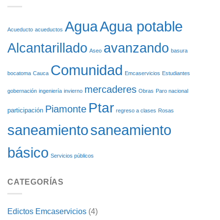
SOBRE
LAS
RUEDAS
OBRAS
DEL
Agua potable
Agua
ACUEDUCTO
Acueducto
acueductos
DE
Alcantarillado
avanzando
CARGACHIQUILLO
Aseo
basura
Comunidad
bocatoma
Cauca
Emcaservicios
Estudiantes
mercaderes
gobernación
ingeniería
invierno
Obras
Paro nacional
Ptar
Piamonte
participación
regreso a clases
Rosas
saneamiento
saneamiento
básico
Servicios públicos
CATEGORÍAS
Edictos Emcaservicios
(4)