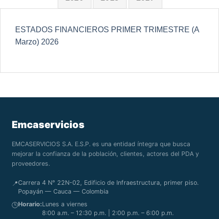
ESTADOS FINANCIEROS PRIMER TRIMESTRE (A
Marzo) 2026
Emcaservicios
EMCASERVICIOS S.A. E.S.P. es una entidad íntegra que busca
mejorar la confianza de la población, clientes, actores del PDA y
proveedores.
Carrera 4 N° 22N-02, Edificio de Infraestructura, primer piso.
📍
Popayán — Cauca — Colombia
Horario:
Lunes a viernes
🕒
8:00 a.m. – 12:30 p.m. | 2:00 p.m. – 6:00 p.m.