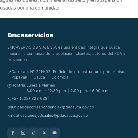
aguas residuales, con material disuelto y en suspensión
usadas por una comunidad.
Emcaservicios
EMCASERVICIOS S.A. E.S.P. es una entidad íntegra que busca
mejorar la confianza de la población, clientes, actores del PDA y
proveedores.
Carrera 4 N° 22N-02, Edificio de Infraestructura, primer piso.
📍
Popayán — Cauca — Colombia
Horario:
Lunes a viernes
🕒
8:00 a.m. – 12:30 p.m. | 2:00 p.m. – 6:00 p.m.
+57 (602) 823 6384
📞
unidaddecorrespondencia@pdacauca.gov.co
✉️
notificacionesjudiciales@pdacauca.gov.co
⚖️