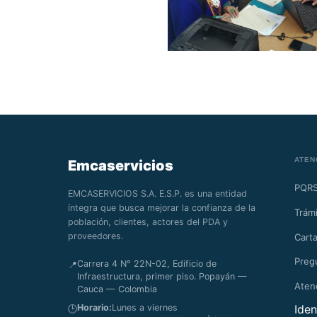
ATEN
Emcaservicios
PQR
EMCASERVICIOS S.A. E.S.P. es una entidad
íntegra que busca mejorar la confianza de la
Trámi
población, clientes, actores del PDA y
proveedores.
Carta
Preg
Carrera 4 N° 22N-02, Edificio de
📍
Infraestructura, primer piso. Popayán —
Aten
Cauca — Colombia
Horario:
Lunes a viernes
Iden
🕒