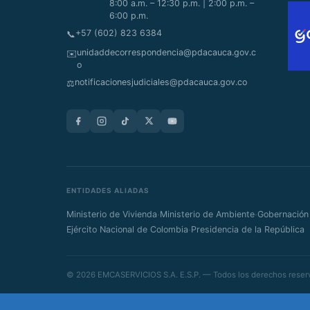
8:00 a.m. – 12:30 p.m. | 2:00 p.m. –
6:00 p.m.
+57 (602) 823 6384
📞
unidaddecorrespondencia@pdacauca.gov.c
✉️
o
notificacionesjudiciales@pdacauca.gov.co
⚖️
ENTIDADES ALIADAS
·
·
Ministerio de Vivienda
Ministerio de Ambiente
Gobernación
·
Ejército Nacional de Colombia
Presidencia de la República
© 2026 EMCASERVICIOS S.A. E.S.P. — Todos los derechos reser