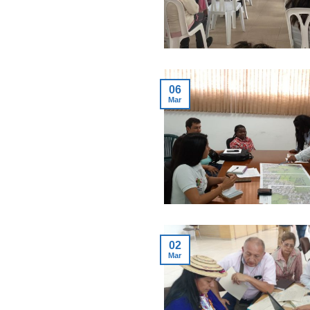
06
Mar
02
Mar