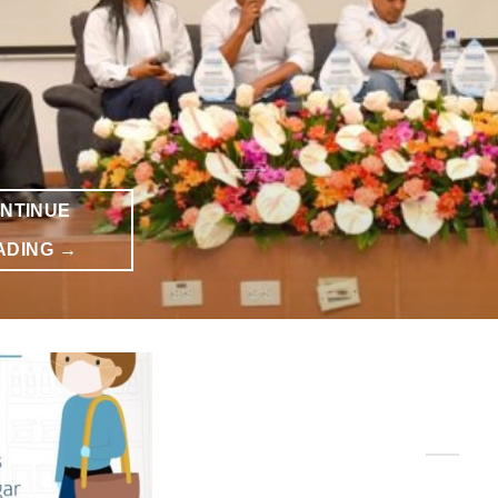
NTINUE
ADING
→