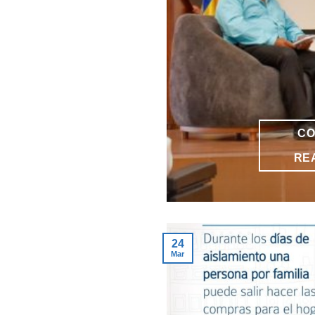
CO
RE
24
Mar