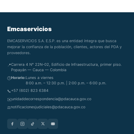
Emcaservicios
EMCASERVICIOS S.A. E.S.P. es una entidad íntegra que busca
mejorar la confianza de la población, clientes, actores del PDA y
proveedores.
Carrera 4 N° 22N-02, Edificio de Infraestructura, primer piso.
📍
Popayán — Cauca — Colombia
Horario:
Lunes a viernes
🕒
8:00 a.m. – 12:30 p.m. | 2:00 p.m. – 6:00 p.m.
+57 (602) 823 6384
📞
unidaddecorrespondencia@pdacauca.gov.co
✉️
notificacionesjudiciales@pdacauca.gov.co
⚖️