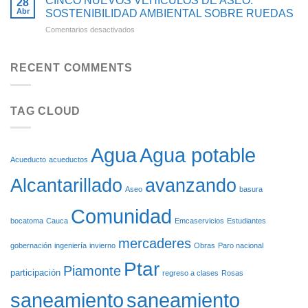
CINCO NUEVOS VEHÍCULOS DE ASEO:
28
DE
ACUEDUCTO
4.000
Abr
SOSTENIBILIDAD AMBIENTAL SOBRE RUEDAS
LA
HABITANTES
en
Comentarios desactivados
CABECERA
DE
CINCO
MUNICIPAL
TOTORÓ
NUEVOS
DE
SE
VEHÍCULOS
FLORENCIA
RECENT COMMENTS
BENEFICIARÁN
DE
CON
ASEO:
EL
SOSTENIBILIDAD
REINICIO
TAG CLOUD
AMBIENTAL
DE
SOBRE
LAS
RUEDAS
OBRAS
DEL
Agua potable
Agua
ACUEDUCTO
Acueducto
acueductos
DE
Alcantarillado
avanzando
CARGACHIQUILLO
Aseo
basura
Comunidad
bocatoma
Cauca
Emcaservicios
Estudiantes
mercaderes
gobernación
ingeniería
invierno
Obras
Paro nacional
Ptar
Piamonte
participación
regreso a clases
Rosas
saneamiento
saneamiento