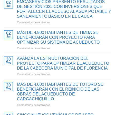
EMCASERVICIOS PRESENTÓ RESULTADOS
02
Jul
DE GESTIÓN 2025 CON INVERSIONES QUE
FORTALECEN EL ACCESO AL AGUA POTABLE Y
SANEAMIENTO BÁSICO EN EL CAUCA
en
Comentarios desactivados
EMCASERVICIOS
PRESENTÓ
MÁS DE 4.900 HABITANTES DE TIMBA SE
02
RESULTADOS
Jul
BENEFICIARÁN CON PROYECTO PARA
DE
OPTIMIZAR SU SISTEMA DE ACUEDUCTO
GESTIÓN
en
Comentarios desactivados
2025
MÁS
CON
DE
INVERSIONES
AVANZA LA ESTRUCTURACIÓN DEL
30
4.900
QUE
May
PROYECTO PARA OPTIMIZAR EL ACUEDUCTO
HABITANTES
FORTALECEN
DE LA CABECERA MUNICIPAL DE FLORENCIA
DE
EL
en
Comentarios desactivados
TIMBA
ACCESO
AVANZA
SE
AL
LA
BENEFICIARÁN
AGUA
MÁS DE 4.000 HABITANTES DE TOTORÓ SE
30
ESTRUCTURACIÓN
CON
POTABLE
May
BENEFICIARÁN CON EL REINICIO DE LAS
DEL
PROYECTO
Y
OBRAS DEL ACUEDUCTO DE
PROYECTO
PARA
SANEAMIENTO
CARGACHIQUILLO
PARA
OPTIMIZAR
BÁSICO
OPTIMIZAR
SU
en
Comentarios desactivados
EN
EL
SISTEMA
MÁS
EL
ACUEDUCTO
DE
DE
CAUCA