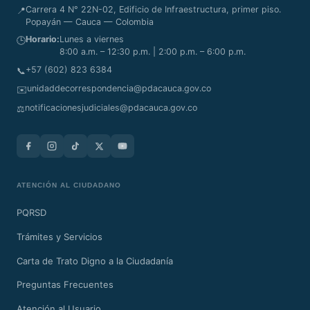
Carrera 4 N° 22N-02, Edificio de Infraestructura, primer piso.
📍
Popayán — Cauca — Colombia
Horario:
Lunes a viernes
🕒
8:00 a.m. – 12:30 p.m. | 2:00 p.m. – 6:00 p.m.
+57 (602) 823 6384
📞
unidaddecorrespondencia@pdacauca.gov.co
✉️
notificacionesjudiciales@pdacauca.gov.co
⚖️
ATENCIÓN AL CIUDADANO
PQRSD
Trámites y Servicios
Carta de Trato Digno a la Ciudadanía
Preguntas Frecuentes
Atención al Usuario