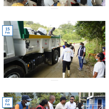
15
Feb
07
Feb