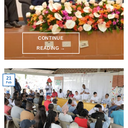
CONTINUE
READING
→
21
Feb