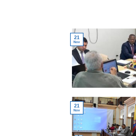
21
Nov
21
Nov