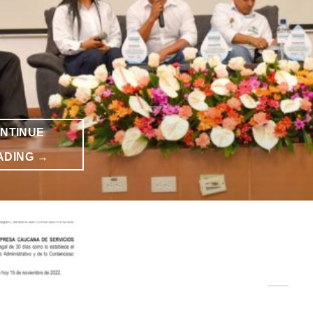
NTINUE
ADING
→