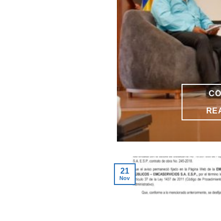
CO
RE
21
Nov