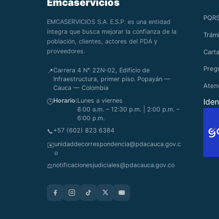
Emcaservicios
PQR
EMCASERVICIOS S.A. E.S.P. es una entidad
íntegra que busca mejorar la confianza de la
Trámi
población, clientes, actores del PDA y
proveedores.
Carta
Preg
Carrera 4 N° 22N-02, Edificio de
📍
Infraestructura, primer piso. Popayán —
Aten
Cauca — Colombia
Horario:
Lunes a viernes
Iden
🕒
8:00 a.m. – 12:30 p.m. | 2:00 p.m. –
6:00 p.m.
+57 (602) 823 6384
📞
unidaddecorrespondencia@pdacauca.gov.c
✉️
o
notificacionesjudiciales@pdacauca.gov.co
⚖️