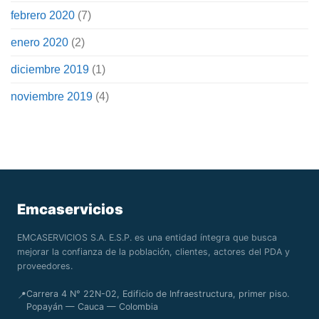
febrero 2020
(7)
enero 2020
(2)
diciembre 2019
(1)
noviembre 2019
(4)
Emcaservicios
EMCASERVICIOS S.A. E.S.P. es una entidad íntegra que busca
mejorar la confianza de la población, clientes, actores del PDA y
proveedores.
Carrera 4 N° 22N-02, Edificio de Infraestructura, primer piso.
📍
Popayán — Cauca — Colombia