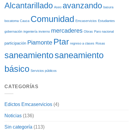
Alcantarillado
avanzando
CARGACHIQUILLO
Aseo
basura
Comunidad
bocatoma
Cauca
Emcaservicios
Estudiantes
mercaderes
gobernación
ingeniería
invierno
Obras
Paro nacional
Ptar
Piamonte
participación
regreso a clases
Rosas
saneamiento
saneamiento
básico
Servicios públicos
CATEGORÍAS
Edictos Emcaservicios
(4)
Noticias
(136)
Sin categoría
(113)