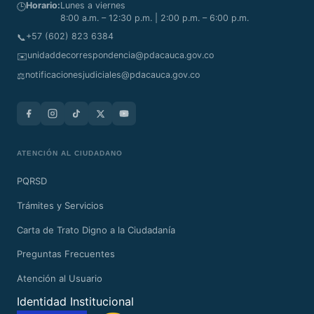
Horario:
Lunes a viernes
🕒
8:00 a.m. – 12:30 p.m. | 2:00 p.m. – 6:00 p.m.
+57 (602) 823 6384
📞
unidaddecorrespondencia@pdacauca.gov.co
✉️
notificacionesjudiciales@pdacauca.gov.co
⚖️
ATENCIÓN AL CIUDADANO
PQRSD
Trámites y Servicios
Carta de Trato Digno a la Ciudadanía
Preguntas Frecuentes
Atención al Usuario
Identidad Institucional