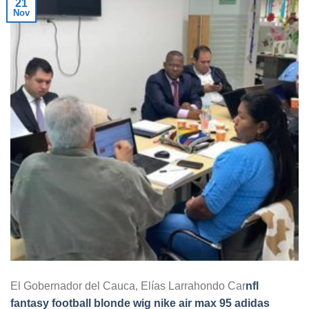
21
Nov
El Gobernador del Cauca, Elías Larrahondo Car
nfl
fantasy football
blonde wig
nike air max 95
adidas