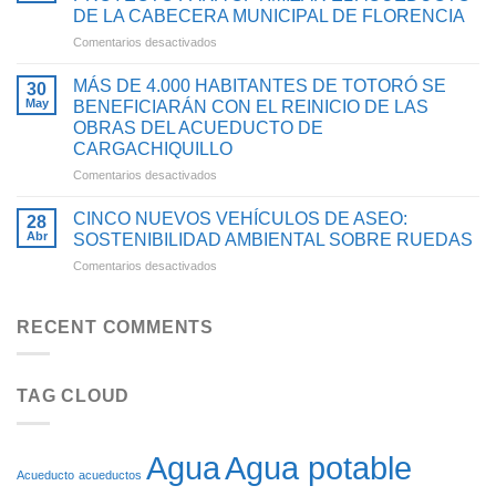
HABITANTES
FORTALECEN
DE LA CABECERA MUNICIPAL DE FLORENCIA
DE
EL
en
Comentarios desactivados
TIMBA
ACCESO
AVANZA
SE
AL
LA
BENEFICIARÁN
AGUA
MÁS DE 4.000 HABITANTES DE TOTORÓ SE
30
ESTRUCTURACIÓN
CON
POTABLE
May
BENEFICIARÁN CON EL REINICIO DE LAS
DEL
PROYECTO
Y
OBRAS DEL ACUEDUCTO DE
PROYECTO
PARA
SANEAMIENTO
CARGACHIQUILLO
PARA
OPTIMIZAR
BÁSICO
OPTIMIZAR
SU
en
Comentarios desactivados
EN
EL
SISTEMA
MÁS
EL
ACUEDUCTO
DE
DE
CAUCA
CINCO NUEVOS VEHÍCULOS DE ASEO:
28
DE
ACUEDUCTO
4.000
Abr
SOSTENIBILIDAD AMBIENTAL SOBRE RUEDAS
LA
HABITANTES
en
Comentarios desactivados
CABECERA
DE
CINCO
MUNICIPAL
TOTORÓ
NUEVOS
DE
SE
VEHÍCULOS
FLORENCIA
RECENT COMMENTS
BENEFICIARÁN
DE
CON
ASEO:
EL
SOSTENIBILIDAD
REINICIO
TAG CLOUD
AMBIENTAL
DE
SOBRE
LAS
RUEDAS
OBRAS
DEL
Agua potable
Agua
ACUEDUCTO
Acueducto
acueductos
DE