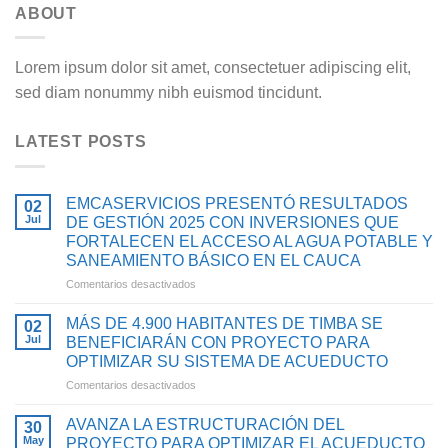
ABOUT
Lorem ipsum dolor sit amet, consectetuer adipiscing elit,
sed diam nonummy nibh euismod tincidunt.
LATEST POSTS
EMCASERVICIOS PRESENTÓ RESULTADOS
02
Jul
DE GESTIÓN 2025 CON INVERSIONES QUE
FORTALECEN EL ACCESO AL AGUA POTABLE Y
SANEAMIENTO BÁSICO EN EL CAUCA
en
Comentarios desactivados
EMCASERVICIOS
PRESENTÓ
MÁS DE 4.900 HABITANTES DE TIMBA SE
02
RESULTADOS
Jul
BENEFICIARÁN CON PROYECTO PARA
DE
OPTIMIZAR SU SISTEMA DE ACUEDUCTO
GESTIÓN
en
Comentarios desactivados
2025
MÁS
CON
DE
INVERSIONES
AVANZA LA ESTRUCTURACIÓN DEL
30
4.900
QUE
May
PROYECTO PARA OPTIMIZAR EL ACUEDUCTO