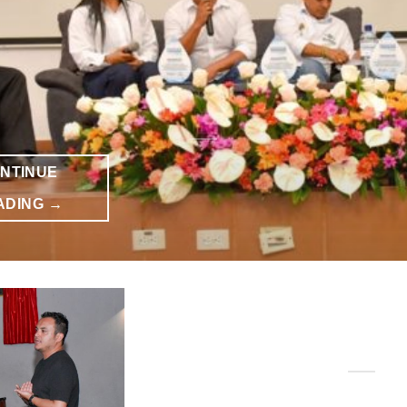
NTINUE
ADING
→