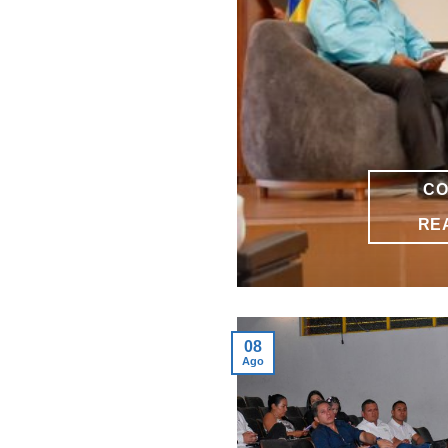
CO
RE
08
Ago