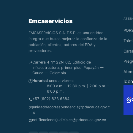
ATEN
Emcaservicios
PQR
EMCASERVICIOS S.A. E.S.P. es una entidad
íntegra que busca mejorar la confianza de la
Trámi
población, clientes, actores del PDA y
proveedores.
Carta
Preg
Carrera 4 N° 22N-02, Edificio de
📍
Infraestructura, primer piso. Popayán —
Aten
Cauca — Colombia
Horario:
Lunes a viernes
Iden
🕒
8:00 a.m. – 12:30 p.m. | 2:00 p.m. –
6:00 p.m.
+57 (602) 823 6384
📞
unidaddecorrespondencia@pdacauca.gov.c
✉️
o
notificacionesjudiciales@pdacauca.gov.co
⚖️