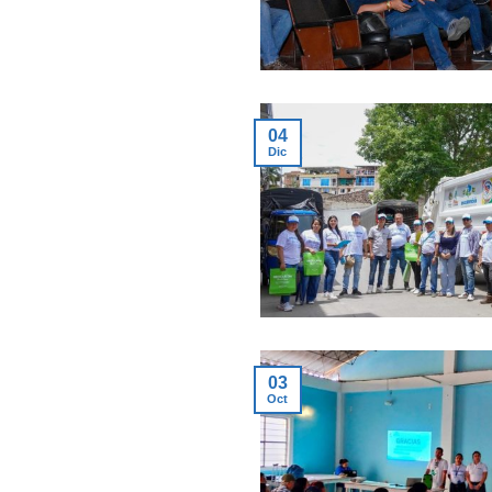
04
Dic
03
Oct