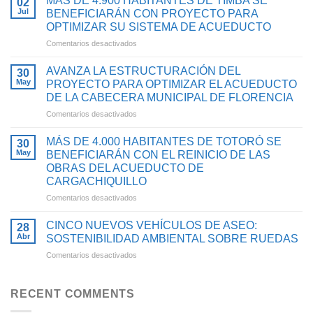
MÁS DE 4.900 HABITANTES DE TIMBA SE
02
RESULTADOS
Jul
BENEFICIARÁN CON PROYECTO PARA
DE
OPTIMIZAR SU SISTEMA DE ACUEDUCTO
GESTIÓN
en
Comentarios desactivados
2025
MÁS
CON
DE
INVERSIONES
AVANZA LA ESTRUCTURACIÓN DEL
30
4.900
QUE
May
PROYECTO PARA OPTIMIZAR EL ACUEDUCTO
HABITANTES
FORTALECEN
DE LA CABECERA MUNICIPAL DE FLORENCIA
DE
EL
en
Comentarios desactivados
TIMBA
ACCESO
AVANZA
SE
AL
LA
BENEFICIARÁN
AGUA
MÁS DE 4.000 HABITANTES DE TOTORÓ SE
30
ESTRUCTURACIÓN
CON
POTABLE
May
BENEFICIARÁN CON EL REINICIO DE LAS
DEL
PROYECTO
Y
OBRAS DEL ACUEDUCTO DE
PROYECTO
PARA
SANEAMIENTO
CARGACHIQUILLO
PARA
OPTIMIZAR
BÁSICO
OPTIMIZAR
SU
en
Comentarios desactivados
EN
EL
SISTEMA
MÁS
EL
ACUEDUCTO
DE
DE
CAUCA
CINCO NUEVOS VEHÍCULOS DE ASEO:
28
DE
ACUEDUCTO
4.000
Abr
SOSTENIBILIDAD AMBIENTAL SOBRE RUEDAS
LA
HABITANTES
en
Comentarios desactivados
CABECERA
DE
CINCO
MUNICIPAL
TOTORÓ
NUEVOS
DE
SE
VEHÍCULOS
FLORENCIA
RECENT COMMENTS
BENEFICIARÁN
DE
CON