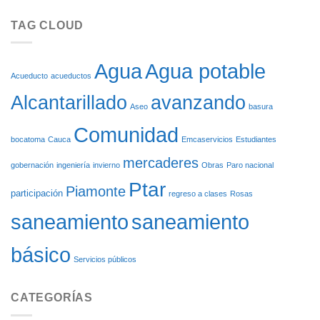
ASEO:
EL
SOSTENIBILIDAD
REINICIO
TAG CLOUD
AMBIENTAL
DE
SOBRE
LAS
RUEDAS
OBRAS
DEL
Agua potable
Agua
ACUEDUCTO
Acueducto
acueductos
DE
Alcantarillado
avanzando
CARGACHIQUILLO
Aseo
basura
Comunidad
bocatoma
Cauca
Emcaservicios
Estudiantes
mercaderes
gobernación
ingeniería
invierno
Obras
Paro nacional
Ptar
Piamonte
participación
regreso a clases
Rosas
saneamiento
saneamiento
básico
Servicios públicos
CATEGORÍAS