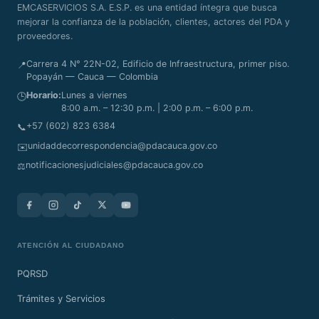
EMCASERVICIOS S.A. E.S.P. es una entidad íntegra que busca
mejorar la confianza de la población, clientes, actores del PDA y
proveedores.
Carrera 4 N° 22N-02, Edificio de Infraestructura, primer piso.
📍
Popayán — Cauca — Colombia
Horario:
Lunes a viernes
🕒
8:00 a.m. – 12:30 p.m. | 2:00 p.m. – 6:00 p.m.
+57 (602) 823 6384
📞
unidaddecorrespondencia@pdacauca.gov.co
✉️
notificacionesjudiciales@pdacauca.gov.co
⚖️
ATENCIÓN AL CIUDADANO
PQRSD
Trámites y Servicios