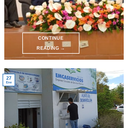
CONTINUE
READING
→
27
Ene