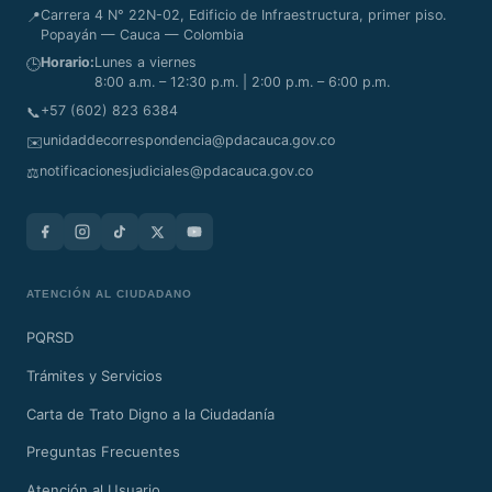
Carrera 4 N° 22N-02, Edificio de Infraestructura, primer piso.
📍
Popayán — Cauca — Colombia
Horario:
Lunes a viernes
🕒
8:00 a.m. – 12:30 p.m. | 2:00 p.m. – 6:00 p.m.
+57 (602) 823 6384
📞
unidaddecorrespondencia@pdacauca.gov.co
✉️
notificacionesjudiciales@pdacauca.gov.co
⚖️
ATENCIÓN AL CIUDADANO
PQRSD
Trámites y Servicios
Carta de Trato Digno a la Ciudadanía
Preguntas Frecuentes
Atención al Usuario