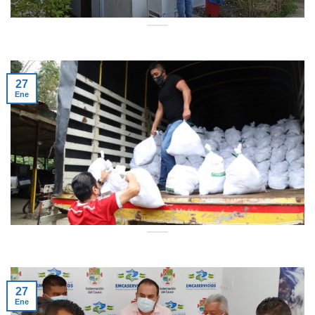
27
Ene
27
Ene