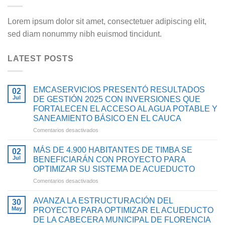
Lorem ipsum dolor sit amet, consectetuer adipiscing elit,
sed diam nonummy nibh euismod tincidunt.
LATEST POSTS
EMCASERVICIOS PRESENTÓ RESULTADOS
02
Jul
DE GESTIÓN 2025 CON INVERSIONES QUE
FORTALECEN EL ACCESO AL AGUA POTABLE Y
SANEAMIENTO BÁSICO EN EL CAUCA
en
Comentarios desactivados
EMCASERVICIOS
PRESENTÓ
MÁS DE 4.900 HABITANTES DE TIMBA SE
02
RESULTADOS
Jul
BENEFICIARÁN CON PROYECTO PARA
DE
OPTIMIZAR SU SISTEMA DE ACUEDUCTO
GESTIÓN
en
Comentarios desactivados
2025
MÁS
CON
DE
INVERSIONES
AVANZA LA ESTRUCTURACIÓN DEL
30
4.900
QUE
May
PROYECTO PARA OPTIMIZAR EL ACUEDUCTO
HABITANTES
FORTALECEN
DE LA CABECERA MUNICIPAL DE FLORENCIA
DE
EL