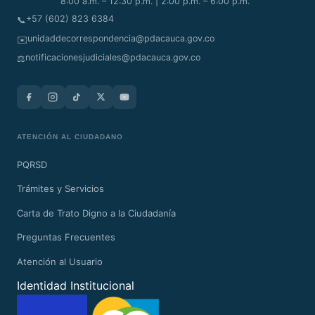
8:00 a.m. – 12:30 p.m. | 2:00 p.m. – 6:00 p.m.
+57 (602) 823 6384
📞
unidaddecorrespondencia@pdacauca.gov.co
✉️
notificacionesjudiciales@pdacauca.gov.co
⚖️
ATENCIÓN AL CIUDADANO
PQRSD
Trámites y Servicios
Carta de Trato Digno a la Ciudadanía
Preguntas Frecuentes
Atención al Usuario
Identidad Institucional