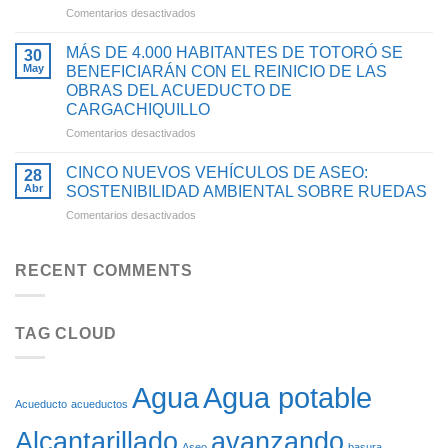
en
Comentarios desactivados
TIMBA
ACCESO
AVANZA
SE
AL
LA
BENEFICIARÁN
AGUA
MÁS DE 4.000 HABITANTES DE TOTORÓ SE
30
ESTRUCTURACIÓN
CON
POTABLE
May
BENEFICIARÁN CON EL REINICIO DE LAS
DEL
PROYECTO
Y
OBRAS DEL ACUEDUCTO DE
PROYECTO
PARA
SANEAMIENTO
CARGACHIQUILLO
PARA
OPTIMIZAR
BÁSICO
OPTIMIZAR
SU
en
Comentarios desactivados
EN
EL
SISTEMA
MÁS
EL
ACUEDUCTO
DE
DE
CAUCA
CINCO NUEVOS VEHÍCULOS DE ASEO:
28
DE
ACUEDUCTO
4.000
Abr
SOSTENIBILIDAD AMBIENTAL SOBRE RUEDAS
LA
HABITANTES
en
Comentarios desactivados
CABECERA
DE
CINCO
MUNICIPAL
TOTORÓ
NUEVOS
DE
SE
VEHÍCULOS
FLORENCIA
RECENT COMMENTS
BENEFICIARÁN
DE
CON
ASEO:
EL
SOSTENIBILIDAD
REINICIO
TAG CLOUD
AMBIENTAL
DE
SOBRE
LAS
RUEDAS
OBRAS
DEL
Agua potable
Agua
ACUEDUCTO
Acueducto
acueductos
DE
Alcantarillado
avanzando
CARGACHIQUILLO
Aseo
basura