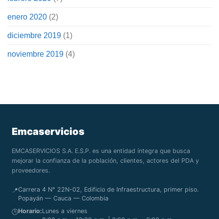
enero 2020
(2)
diciembre 2019
(1)
noviembre 2019
(4)
Emcaservicios
EMCASERVICIOS S.A. E.S.P. es una entidad íntegra que busca
mejorar la confianza de la población, clientes, actores del PDA y
proveedores.
Carrera 4 N° 22N-02, Edificio de Infraestructura, primer piso.
📍
Popayán — Cauca — Colombia
Horario:
Lunes a viernes
🕒