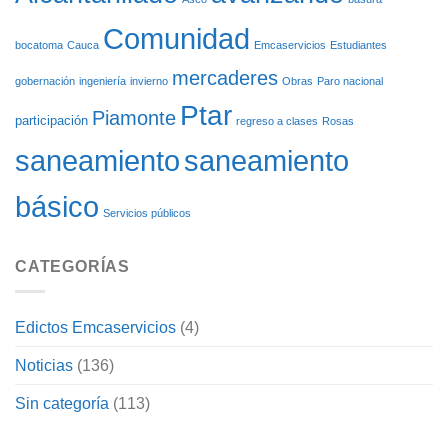
Comunidad
bocatoma
Cauca
Emcaservicios
Estudiantes
mercaderes
gobernación
ingeniería
invierno
Obras
Paro nacional
Ptar
Piamonte
participación
regreso a clases
Rosas
saneamiento
saneamiento
básico
Servicios públicos
CATEGORÍAS
Edictos Emcaservicios
(4)
Noticias
(136)
Sin categoría
(113)