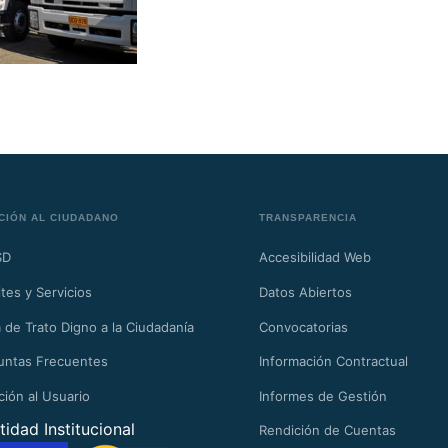
CIÓN AL CIUDADANO
TRANSPARENCIA
SD
Accesibilidad Web
tes y Servicios
Datos Abiertos
 de Trato Digno a la Ciudadanía
Convocatorias
untas Frecuentes
Información Contractual
ción al Usuario
Informes de Gestión
tidad Institucional
Rendición de Cuentas