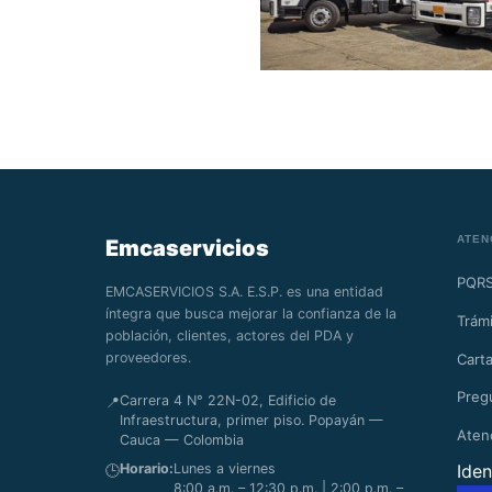
ATEN
Emcaservicios
PQR
EMCASERVICIOS S.A. E.S.P. es una entidad
íntegra que busca mejorar la confianza de la
Trámi
población, clientes, actores del PDA y
proveedores.
Carta
Preg
Carrera 4 N° 22N-02, Edificio de
📍
Infraestructura, primer piso. Popayán —
Aten
Cauca — Colombia
Horario:
Lunes a viernes
Iden
🕒
8:00 a.m. – 12:30 p.m. | 2:00 p.m. –