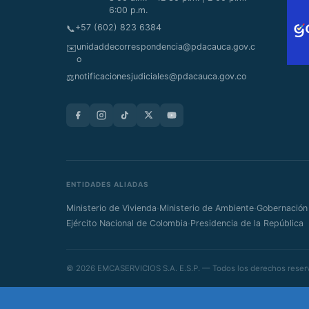
6:00 p.m.
+57 (602) 823 6384
📞
unidaddecorrespondencia@pdacauca.gov.c
✉️
o
notificacionesjudiciales@pdacauca.gov.co
⚖️
ENTIDADES ALIADAS
·
·
Ministerio de Vivienda
Ministerio de Ambiente
Gobernación
·
Ejército Nacional de Colombia
Presidencia de la República
© 2026 EMCASERVICIOS S.A. E.S.P. — Todos los derechos reser