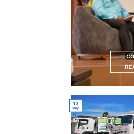
CO
RE
13
May