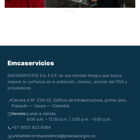
Emcaservicios
EMCASERVICIOS S.A. E.S.P. es una entidad íntegra que busca
mejorar la confianza de la población, clientes, actores del PDA y
proveedores.
Carrera 4 N° 22N-02, Edificio de Infraestructura, primer piso.
📍
Popayán — Cauca — Colombia
Horario:
Lunes a viernes
🕒
8:00 a.m. – 12:30 p.m. | 2:00 p.m. – 6:00 p.m.
+57 (602) 823 6384
📞
unidaddecorrespondencia@pdacauca.gov.co
✉️