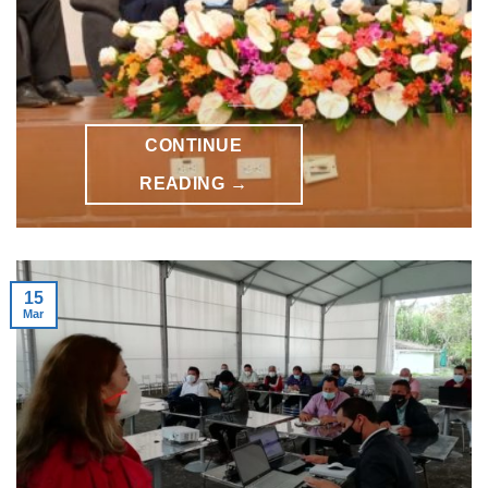
CONTINUE
READING
→
15
Mar