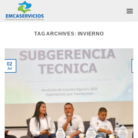
Skip
to
content
TAG ARCHIVES:
INVIERNO
02
Jul
J