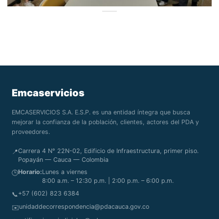
Emcaservicios
EMCASERVICIOS S.A. E.S.P. es una entidad íntegra que busca
mejorar la confianza de la población, clientes, actores del PDA y
proveedores.
Carrera 4 N° 22N-02, Edificio de Infraestructura, primer piso.
📍
Popayán — Cauca — Colombia
Horario:
Lunes a viernes
🕒
8:00 a.m. – 12:30 p.m. | 2:00 p.m. – 6:00 p.m.
+57 (602) 823 6384
📞
unidaddecorrespondencia@pdacauca.gov.co
✉️