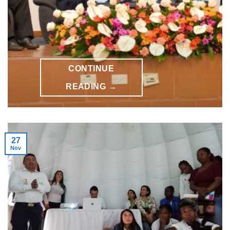
CONTINUE
READING
→
27
Nov