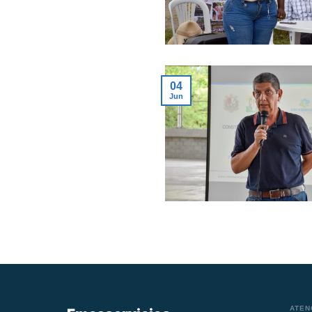
04
Jun
ATEN