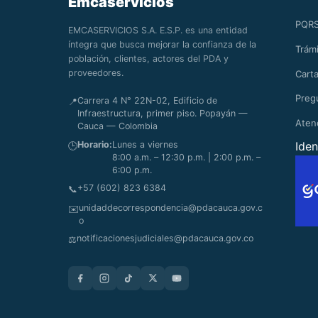
Emcaservicios
PQR
EMCASERVICIOS S.A. E.S.P. es una entidad
íntegra que busca mejorar la confianza de la
Trámi
población, clientes, actores del PDA y
proveedores.
Carta
Preg
Carrera 4 N° 22N-02, Edificio de
📍
Infraestructura, primer piso. Popayán —
Aten
Cauca — Colombia
Horario:
Lunes a viernes
Iden
🕒
8:00 a.m. – 12:30 p.m. | 2:00 p.m. –
6:00 p.m.
+57 (602) 823 6384
📞
unidaddecorrespondencia@pdacauca.gov.c
✉️
o
notificacionesjudiciales@pdacauca.gov.co
⚖️