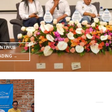
NTINUE
ADING
→