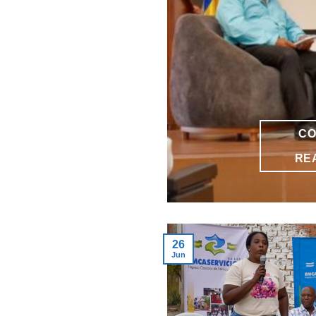
CO
RE
26
Jun