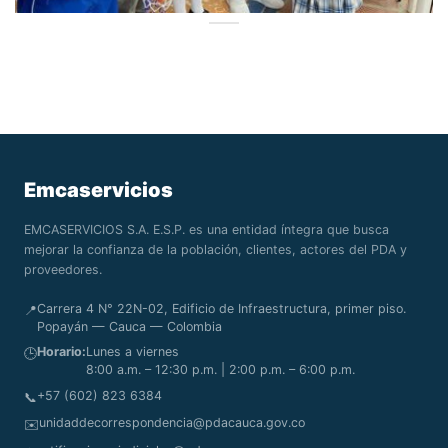
Emcaservicios
EMCASERVICIOS S.A. E.S.P. es una entidad íntegra que busca
mejorar la confianza de la población, clientes, actores del PDA y
proveedores.
Carrera 4 N° 22N-02, Edificio de Infraestructura, primer piso.
📍
Popayán — Cauca — Colombia
Horario:
Lunes a viernes
🕒
8:00 a.m. – 12:30 p.m. | 2:00 p.m. – 6:00 p.m.
+57 (602) 823 6384
📞
unidaddecorrespondencia@pdacauca.gov.co
✉️