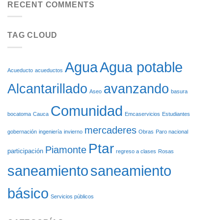
VEHÍCULOS
FLORENCIA
RECENT COMMENTS
BENEFICIARÁN
DE
CON
ASEO:
EL
SOSTENIBILIDAD
REINICIO
TAG CLOUD
AMBIENTAL
DE
SOBRE
LAS
RUEDAS
OBRAS
DEL
Agua potable
Agua
ACUEDUCTO
Acueducto
acueductos
DE
Alcantarillado
avanzando
CARGACHIQUILLO
Aseo
basura
Comunidad
bocatoma
Cauca
Emcaservicios
Estudiantes
mercaderes
gobernación
ingeniería
invierno
Obras
Paro nacional
Ptar
Piamonte
participación
regreso a clases
Rosas
saneamiento
saneamiento
básico
Servicios públicos