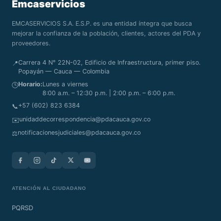
Emcaservicios
EMCASERVICIOS S.A. E.S.P. es una entidad íntegra que busca
mejorar la confianza de la población, clientes, actores del PDA y
proveedores.
Carrera 4 N° 22N-02, Edificio de Infraestructura, primer piso.
📍
Popayán — Cauca — Colombia
Horario:
Lunes a viernes
🕒
8:00 a.m. – 12:30 p.m. | 2:00 p.m. – 6:00 p.m.
+57 (602) 823 6384
📞
unidaddecorrespondencia@pdacauca.gov.co
✉️
notificacionesjudiciales@pdacauca.gov.co
⚖️
ATENCIÓN AL CIUDADANO
PQRSD