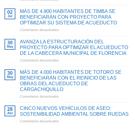
EMCASERVICIOS
PRESENTÓ
MÁS DE 4.900 HABITANTES DE TIMBA SE
02
RESULTADOS
Jul
BENEFICIARÁN CON PROYECTO PARA
DE
OPTIMIZAR SU SISTEMA DE ACUEDUCTO
GESTIÓN
en
Comentarios desactivados
2025
MÁS
CON
DE
INVERSIONES
AVANZA LA ESTRUCTURACIÓN DEL
30
4.900
QUE
May
PROYECTO PARA OPTIMIZAR EL ACUEDUCTO
HABITANTES
FORTALECEN
DE LA CABECERA MUNICIPAL DE FLORENCIA
DE
EL
en
Comentarios desactivados
TIMBA
ACCESO
AVANZA
SE
AL
LA
BENEFICIARÁN
AGUA
MÁS DE 4.000 HABITANTES DE TOTORÓ SE
30
ESTRUCTURACIÓN
CON
POTABLE
May
BENEFICIARÁN CON EL REINICIO DE LAS
DEL
PROYECTO
Y
OBRAS DEL ACUEDUCTO DE
PROYECTO
PARA
SANEAMIENTO
CARGACHIQUILLO
PARA
OPTIMIZAR
BÁSICO
OPTIMIZAR
SU
en
Comentarios desactivados
EN
EL
SISTEMA
MÁS
EL
ACUEDUCTO
DE
DE
CAUCA
CINCO NUEVOS VEHÍCULOS DE ASEO:
28
DE
ACUEDUCTO
4.000
Abr
SOSTENIBILIDAD AMBIENTAL SOBRE RUEDAS
LA
HABITANTES
en
Comentarios desactivados
CABECERA
DE
CINCO
MUNICIPAL
TOTORÓ
NUEVOS
DE
SE