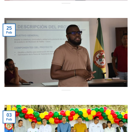
25
Feb
03
Feb