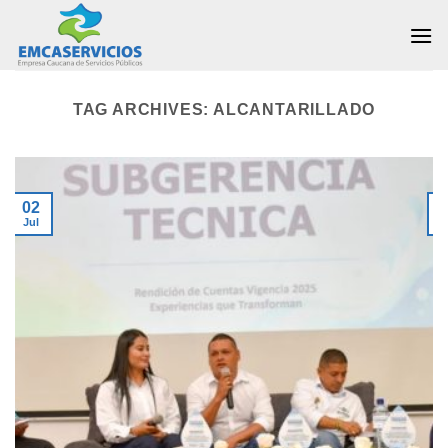
Skip
to
content
TAG ARCHIVES:
ALCANTARILLADO
02
Jul
J