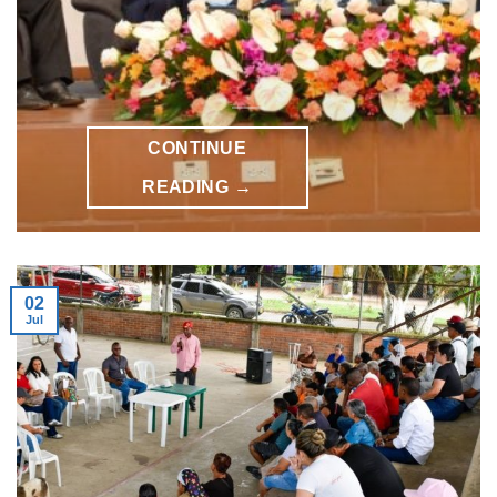
CONTINUE
READING
→
02
Jul