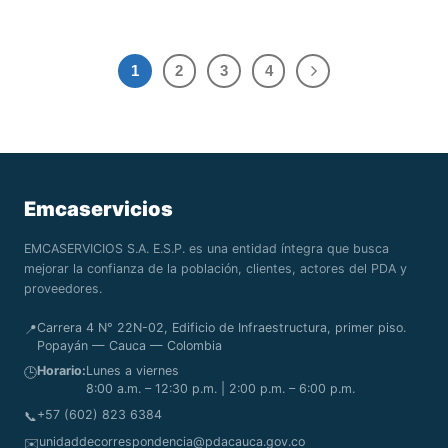
1
2
3
4
Emcaservicios
EMCASERVICIOS S.A. E.S.P. es una entidad íntegra que busca
mejorar la confianza de la población, clientes, actores del PDA y
proveedores.
Carrera 4 N° 22N-02, Edificio de Infraestructura, primer piso.
📍
Popayán — Cauca — Colombia
Horario:
Lunes a viernes
🕒
8:00 a.m. – 12:30 p.m. | 2:00 p.m. – 6:00 p.m.
+57 (602) 823 6384
📞
unidaddecorrespondencia@pdacauca.gov.co
✉️