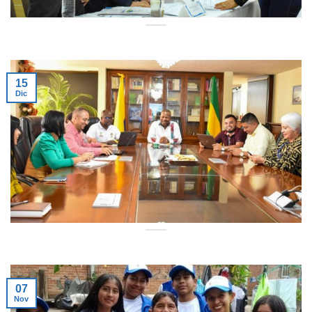
15
Dic
07
Nov