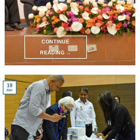
CONTINUE
READING
→
19
Abr