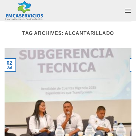
Skip
to
content
TAG ARCHIVES:
ALCANTARILLADO
02
Jul
J