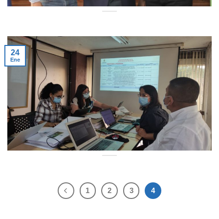
24
Ene
1
2
3
4