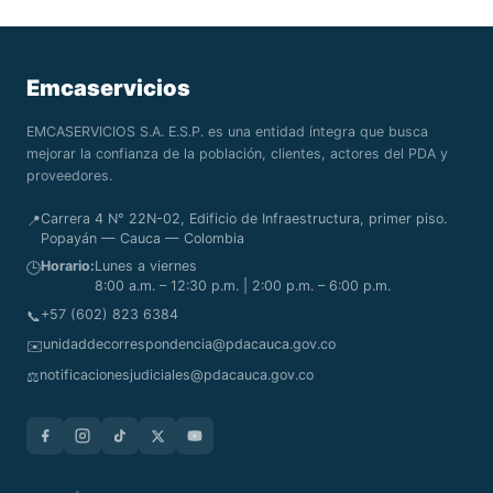
Emcaservicios
EMCASERVICIOS S.A. E.S.P. es una entidad íntegra que busca
mejorar la confianza de la población, clientes, actores del PDA y
proveedores.
Carrera 4 N° 22N-02, Edificio de Infraestructura, primer piso.
📍
Popayán — Cauca — Colombia
Horario:
Lunes a viernes
🕒
8:00 a.m. – 12:30 p.m. | 2:00 p.m. – 6:00 p.m.
+57 (602) 823 6384
📞
unidaddecorrespondencia@pdacauca.gov.co
✉️
notificacionesjudiciales@pdacauca.gov.co
⚖️