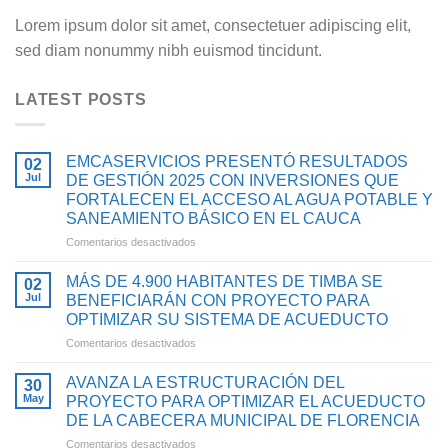
Lorem ipsum dolor sit amet, consectetuer adipiscing elit,
sed diam nonummy nibh euismod tincidunt.
LATEST POSTS
EMCASERVICIOS PRESENTÓ RESULTADOS
02
Jul
DE GESTIÓN 2025 CON INVERSIONES QUE
FORTALECEN EL ACCESO AL AGUA POTABLE Y
SANEAMIENTO BÁSICO EN EL CAUCA
en
Comentarios desactivados
EMCASERVICIOS
PRESENTÓ
MÁS DE 4.900 HABITANTES DE TIMBA SE
02
RESULTADOS
Jul
BENEFICIARÁN CON PROYECTO PARA
DE
OPTIMIZAR SU SISTEMA DE ACUEDUCTO
GESTIÓN
en
Comentarios desactivados
2025
MÁS
CON
DE
INVERSIONES
AVANZA LA ESTRUCTURACIÓN DEL
30
4.900
QUE
May
PROYECTO PARA OPTIMIZAR EL ACUEDUCTO
HABITANTES
FORTALECEN
DE LA CABECERA MUNICIPAL DE FLORENCIA
DE
EL
en
Comentarios desactivados
TIMBA
ACCESO