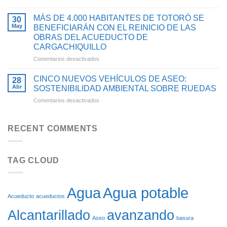
AVANZA
SE
AL
LA
BENEFICIARÁN
AGUA
MÁS DE 4.000 HABITANTES DE TOTORÓ SE
30
ESTRUCTURACIÓN
CON
POTABLE
May
BENEFICIARÁN CON EL REINICIO DE LAS
DEL
PROYECTO
Y
OBRAS DEL ACUEDUCTO DE
PROYECTO
PARA
SANEAMIENTO
CARGACHIQUILLO
PARA
OPTIMIZAR
BÁSICO
OPTIMIZAR
SU
en
Comentarios desactivados
EN
EL
SISTEMA
MÁS
EL
ACUEDUCTO
DE
DE
CAUCA
CINCO NUEVOS VEHÍCULOS DE ASEO:
28
DE
ACUEDUCTO
4.000
Abr
SOSTENIBILIDAD AMBIENTAL SOBRE RUEDAS
LA
HABITANTES
en
Comentarios desactivados
CABECERA
DE
CINCO
MUNICIPAL
TOTORÓ
NUEVOS
DE
SE
VEHÍCULOS
FLORENCIA
RECENT COMMENTS
BENEFICIARÁN
DE
CON
ASEO:
EL
SOSTENIBILIDAD
REINICIO
TAG CLOUD
AMBIENTAL
DE
SOBRE
LAS
RUEDAS
OBRAS
DEL
Agua potable
Agua
ACUEDUCTO
Acueducto
acueductos
DE
Alcantarillado
avanzando
CARGACHIQUILLO
Aseo
basura