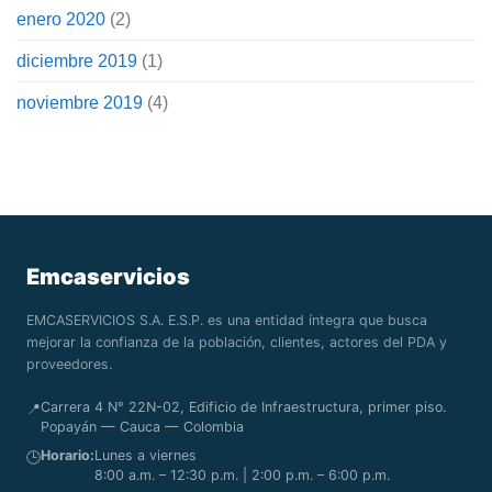
enero 2020
(2)
diciembre 2019
(1)
noviembre 2019
(4)
Emcaservicios
EMCASERVICIOS S.A. E.S.P. es una entidad íntegra que busca
mejorar la confianza de la población, clientes, actores del PDA y
proveedores.
Carrera 4 N° 22N-02, Edificio de Infraestructura, primer piso.
📍
Popayán — Cauca — Colombia
Horario:
Lunes a viernes
🕒
8:00 a.m. – 12:30 p.m. | 2:00 p.m. – 6:00 p.m.