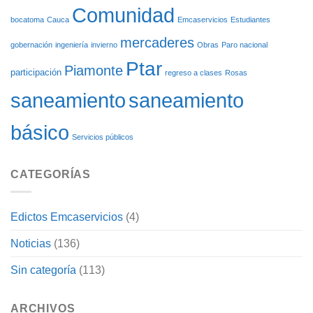
Comunidad
bocatoma
Cauca
Emcaservicios
Estudiantes
mercaderes
gobernación
ingeniería
invierno
Obras
Paro nacional
Ptar
Piamonte
participación
regreso a clases
Rosas
saneamiento
saneamiento
básico
Servicios públicos
CATEGORÍAS
Edictos Emcaservicios
(4)
Noticias
(136)
Sin categoría
(113)
ARCHIVOS