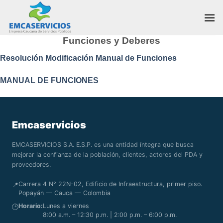
Skip
to
content
Funciones y Deberes
Resolución Modificación Manual de Funciones
MANUAL DE FUNCIONES
Emcaservicios
EMCASERVICIOS S.A. E.S.P. es una entidad íntegra que busca
mejorar la confianza de la población, clientes, actores del PDA y
proveedores.
Carrera 4 N° 22N-02, Edificio de Infraestructura, primer piso.
📍
Popayán — Cauca — Colombia
Horario:
Lunes a viernes
🕒
8:00 a.m. – 12:30 p.m. | 2:00 p.m. – 6:00 p.m.