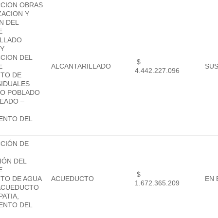
CION OBRAS
ZACION Y
N DEL
E
ILLADO
 Y
CION DEL
$
E
ALCANTARILLADO
SU
4.442.227.096
NTO DE
SIDUALES
RO POBLADO
TEADO –
ENTO DEL
CIÓN DE
IÓN DEL
E
$
TO DE AGUA
ACUEDUCTO
EN 
1.672.365.209
 ACUEDUCTO
PATIA,
ENTO DEL