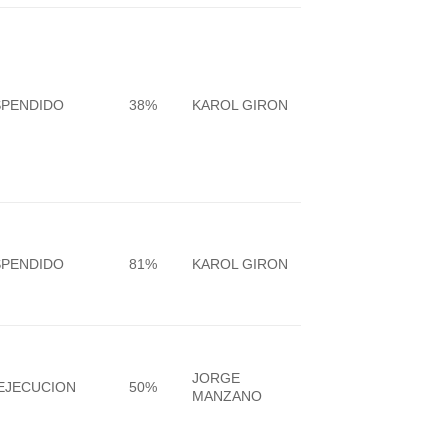
SPENDIDO
38%
KAROL GIRON
SPENDIDO
81%
KAROL GIRON
JORGE
EJECUCION
50%
MANZANO