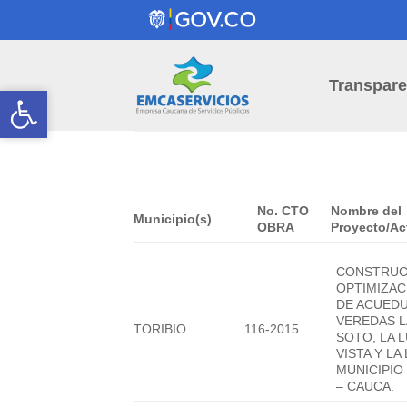
Skip
to
content
Transpare
Open toolbar
Open toolbar
No. CTO
Nombre del
Municipio(s)
OBRA
Proyecto/Ac
CONSTRUC
OPTIMIZAC
DE ACUED
VEREDAS L
TORIBIO
116-2015
SOTO, LA 
VISTA Y LA
MUNICIPIO
– CAUCA.