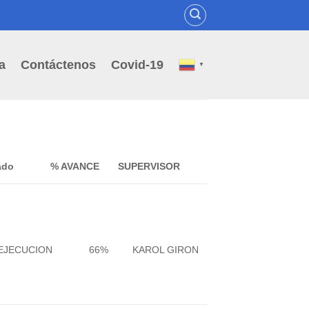
a
Contáctenos
Covid-19
▼
ado
% AVANCE
SUPERVISOR
EJECUCION
66%
KAROL GIRON