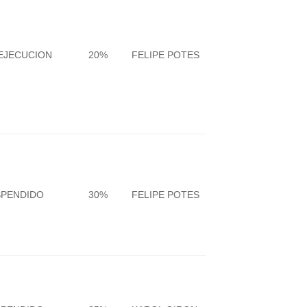
EJECUCION
20%
FELIPE POTES
SPENDIDO
30%
FELIPE POTES