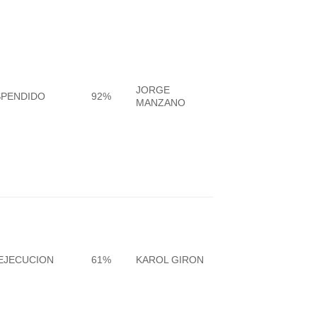
JORGE
SPENDIDO
92%
MANZANO
EJECUCION
61%
KAROL GIRON