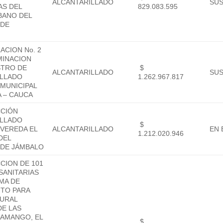
ALCANTARILLADO
SU
AS DEL
829.083.595
BANO DEL
 DE
É
CION No. 2
MINACION
STRO DE
$
ALCANTARILLADO
SU
ILLADO
1.262.967.817
MUNICIPAL
A – CAUCA
CIÓN
ILLADO
$
 VEREDA EL
ALCANTARILLADO
EN 
1.212.020.946
DEL
 DE JÁMBALO
CION DE 101
SANITARIAS
MA DE
NTO PARA
RURAL
DE LAS
SAMANGO, EL
$