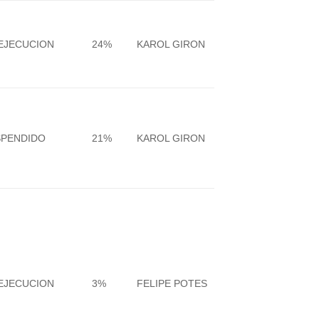
EJECUCION
24%
KAROL GIRON
SPENDIDO
21%
KAROL GIRON
EJECUCION
3%
FELIPE POTES