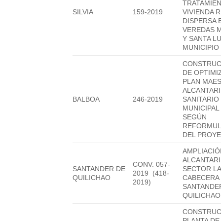
TRATAMIE
SILVIA
159-2019
VIVIENDA 
DISPERSA 
VEREDAS 
Y SANTA LU
MUNICIPIO 
CONSTRUC
DE OPTIMI
PLAN MAE
ALCANTAR
BALBOA
246-2019
SANITARIO
MUNICIPAL
SEGÚN
REFORMUL
DEL PROY
AMPLIACIÓ
ALCANTAR
CONV. 057-
SANTANDER DE
SECTOR L
2019 (418-
QUILICHAO
CABECERA 
2019)
SANTANDE
QUILICHAO
CONSTRUC
PLANTA DE