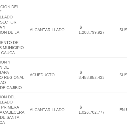
CION DEL
E
ILLADO
 SECTOR
A Y
$
ALCANTARILLADO
SU
ION DE LA
1.208.799.927
IENTO DE
 MUNICIPIO
A CAUCA
ION Y
N DE
TAPA
$
ACUEDUCTO
SU
O REGIONAL
3.458.952.433
CAO –
DE CAJIBIO
IÓN DEL
ILLADO
, PRIMERA
$
ALCANTARILLADO
EN 
LA CABECERA
1.026.702.777
 DE SANTA
CA