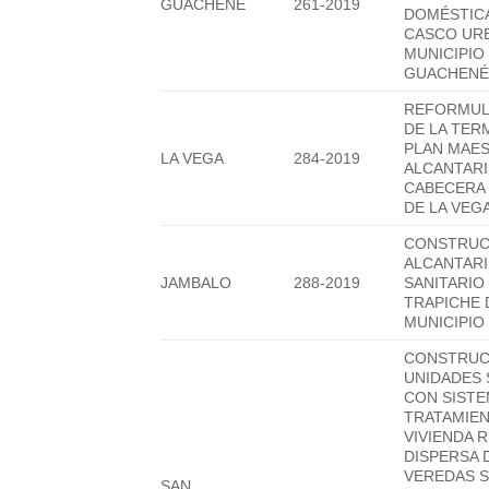
GUACHENE
261-2019
DOMÉSTIC
CASCO UR
MUNICIPIO
GUACHEN
REFORMULA
DE LA TER
PLAN MAE
LA VEGA
284-2019
ALCANTAR
CABECERA 
DE LA VEG
CONSTRUC
ALCANTAR
JAMBALO
288-2019
SANITARIO
TRAPICHE 
MUNICIPIO
CONSTRUC
UNIDADES 
CON SISTE
TRATAMIE
VIVIENDA 
DISPERSA 
VEREDAS 
SAN