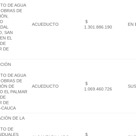
TO DE AGUA
 OBRAS DE
IÓN,
TO
$
ACUEDUCTO
EN 
EDAL
1.301.886.190
, SAN
EN EL
 DE
R DE
CIÓN
TO DE AGUA
 OBRAS DE
$
IÓN DE
ACUEDUCTO
SU
1.069.460.726
O EL PALMAR
 DE
R DE
O-CAUCA
ACIÓN DE LA
NTO DE
SIDUALES
$