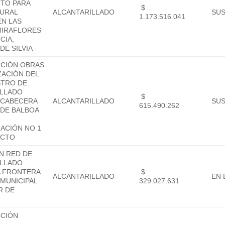
NTO PARA
$
RURAL
ALCANTARILLADO
SU
1.173.516.041
EN LAS
MIRAFLORES
CIA,
DE SILVIA
CIÓN OBRAS
ZACIÓN DEL
STRO DE
ILLADO
$
 CABECERA
ALCANTARILLADO
SU
615.490.262
 DE BALBOA
ACIÓN NO 1
ECTO
N RED DE
ILLADO
A FRONTERA
$
ALCANTARILLADO
EN 
MUNICIPAL
329.027.631
R DE
CIÓN