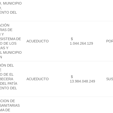
, MUNICIPIO
,
ENTO DEL
ACIÓN
RAS DE
 Y
SISTEMA DE
$
ACUEDUCTO
POR
O DE LOS
1.044.264.129
RAS Y
L MUNICIPIO
N
IÓN DEL
E
O DE EL
$
BECERA
ACUEDUCTO
SU
13.984.048.249
DEL PATÍA
ENTO DEL
CION DE
SANITARIAS
MA DE