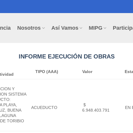
ncia
Nosotros
Así Vamos
MIPG
Particip
INFORME EJECUCIÓN DE OBRAS
TIPO (AAA)
Valor
Est
tividad
CION Y
ION SISTEMA
UCTO:
A PLAYA,
$
ACUEDUCTO
EN 
LUZ, BUENA
6.948.403.791
 LAGUNA
 DE TORIBIO