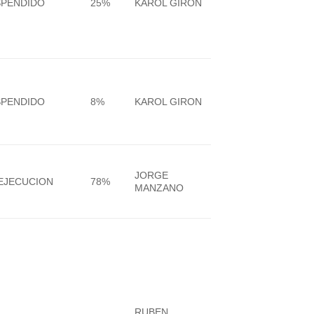
SPENDIDO
25%
KAROL GIRON
SPENDIDO
8%
KAROL GIRON
JORGE
EJECUCION
78%
MANZANO
RUBEN