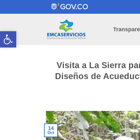
Skip
to
content
Transpare
Open toolbar
Open toolbar
Visita a La Sierra pa
Diseños de Acueduct
14
Oct