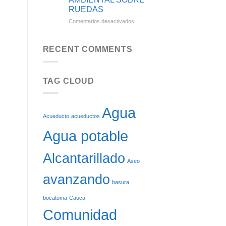
SE
RUEDAS
BENEFICIARÁN
CON
en
Comentarios desactivados
EL
CINCO
REINICIO
NUEVOS
DE
VEHÍCULOS
RECENT COMMENTS
LAS
DE
OBRAS
ASEO:
DEL
SOSTENIBILIDAD
ACUEDUCTO
TAG CLOUD
AMBIENTAL
DE
SOBRE
CARGACHIQUILLO
RUEDAS
Agua
Acueducto
acueductos
Agua potable
Alcantarillado
Aseo
avanzando
basura
bocatoma
Cauca
Comunidad