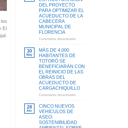
HABITANTES
DEL PROYECTO
Y
DE
SANEAMIENTO
PARA OPTIMIZAR EL
TIMBA
BÁSICO
ACUEDUCTO DE LA
SE
EN
 los
CABECERA
BENEFICIARÁN
EL
MUNICIPAL DE
CON
y El
CAUCA
PROYECTO
FLORENCIA
al.
PARA
en
Comentarios desactivados
OPTIMIZAR
AVANZA
SU
LA
MÁS DE 4.000
30
SISTEMA
ESTRUCTURACIÓN
May
HABITANTES DE
DE
DEL
TOTORÓ SE
ACUEDUCTO
PROYECTO
BENEFICIARÁN CON
PARA
EL REINICIO DE LAS
OPTIMIZAR
OBRAS DEL
EL
ACUEDUCTO DE
ACUEDUCTO
DE
CARGACHIQUILLO
LA
en
Comentarios desactivados
CABECERA
MÁS
MUNICIPAL
DE
CINCO NUEVOS
28
DE
4.000
Abr
VEHÍCULOS DE
FLORENCIA
HABITANTES
ASEO:
DE
SOSTENIBILIDAD
TOTORÓ
AMBIENTAL SOBRE