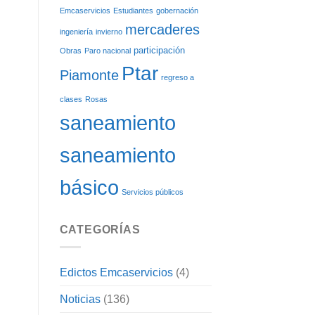
Emcaservicios
Estudiantes
gobernación
mercaderes
ingeniería
invierno
participación
Obras
Paro nacional
Ptar
Piamonte
regreso a
clases
Rosas
saneamiento
saneamiento
básico
Servicios públicos
CATEGORÍAS
Edictos Emcaservicios
(4)
Noticias
(136)