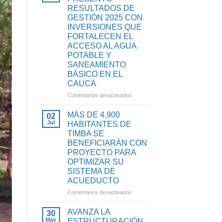
RESULTADOS DE
GESTIÓN 2025 CON
INVERSIONES QUE
FORTALECEN EL
ACCESO AL AGUA
POTABLE Y
SANEAMIENTO
BÁSICO EN EL
CAUCA
en
Comentarios desactivados
EMCASERVICIOS
PRESENTÓ
MÁS DE 4.900
02
RESULTADOS
Jul
HABITANTES DE
DE
TIMBA SE
GESTIÓN
BENEFICIARÁN CON
2025
PROYECTO PARA
CON
OPTIMIZAR SU
INVERSIONES
SISTEMA DE
QUE
FORTALECEN
ACUEDUCTO
EL
en
Comentarios desactivados
ACCESO
MÁS
AL
DE
AVANZA LA
30
AGUA
4.900
May
ESTRUCTURACIÓN
POTABLE