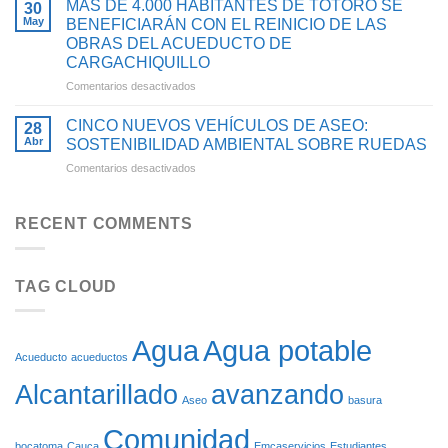
BENEFICIARÁN
AGUA
MÁS DE 4.000 HABITANTES DE TOTORÓ SE
30
ESTRUCTURACIÓN
CON
POTABLE
May
BENEFICIARÁN CON EL REINICIO DE LAS
DEL
PROYECTO
Y
OBRAS DEL ACUEDUCTO DE
PROYECTO
PARA
SANEAMIENTO
CARGACHIQUILLO
PARA
OPTIMIZAR
BÁSICO
OPTIMIZAR
SU
en
Comentarios desactivados
EN
EL
SISTEMA
MÁS
EL
ACUEDUCTO
DE
DE
CAUCA
CINCO NUEVOS VEHÍCULOS DE ASEO:
28
DE
ACUEDUCTO
4.000
Abr
SOSTENIBILIDAD AMBIENTAL SOBRE RUEDAS
LA
HABITANTES
en
Comentarios desactivados
CABECERA
DE
CINCO
MUNICIPAL
TOTORÓ
NUEVOS
DE
SE
VEHÍCULOS
FLORENCIA
RECENT COMMENTS
BENEFICIARÁN
DE
CON
ASEO:
EL
SOSTENIBILIDAD
REINICIO
TAG CLOUD
AMBIENTAL
DE
SOBRE
LAS
RUEDAS
OBRAS
DEL
Agua potable
Agua
ACUEDUCTO
Acueducto
acueductos
DE
Alcantarillado
avanzando
CARGACHIQUILLO
Aseo
basura
Comunidad
bocatoma
Cauca
Emcaservicios
Estudiantes