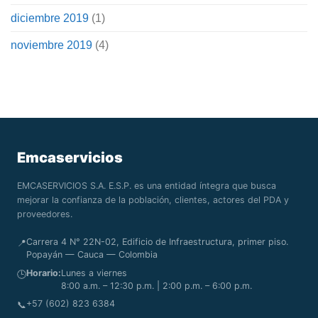
diciembre 2019
(1)
noviembre 2019
(4)
Emcaservicios
EMCASERVICIOS S.A. E.S.P. es una entidad íntegra que busca
mejorar la confianza de la población, clientes, actores del PDA y
proveedores.
Carrera 4 N° 22N-02, Edificio de Infraestructura, primer piso.
📍
Popayán — Cauca — Colombia
Horario:
Lunes a viernes
🕒
8:00 a.m. – 12:30 p.m. | 2:00 p.m. – 6:00 p.m.
+57 (602) 823 6384
📞