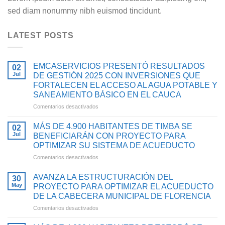
sed diam nonummy nibh euismod tincidunt.
LATEST POSTS
EMCASERVICIOS PRESENTÓ RESULTADOS
02
Jul
DE GESTIÓN 2025 CON INVERSIONES QUE
FORTALECEN EL ACCESO AL AGUA POTABLE Y
SANEAMIENTO BÁSICO EN EL CAUCA
en
Comentarios desactivados
EMCASERVICIOS
PRESENTÓ
MÁS DE 4.900 HABITANTES DE TIMBA SE
02
RESULTADOS
Jul
BENEFICIARÁN CON PROYECTO PARA
DE
OPTIMIZAR SU SISTEMA DE ACUEDUCTO
GESTIÓN
en
Comentarios desactivados
2025
MÁS
CON
DE
INVERSIONES
AVANZA LA ESTRUCTURACIÓN DEL
30
4.900
QUE
May
PROYECTO PARA OPTIMIZAR EL ACUEDUCTO
HABITANTES
FORTALECEN
DE LA CABECERA MUNICIPAL DE FLORENCIA
DE
EL
en
Comentarios desactivados
TIMBA
ACCESO
AVANZA
SE
AL
LA