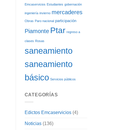
Emcaservicios
Estudiantes
gobernación
mercaderes
ingeniería
invierno
participación
Obras
Paro nacional
Ptar
Piamonte
regreso a
clases
Rosas
saneamiento
saneamiento
básico
Servicios públicos
CATEGORÍAS
Edictos Emcaservicios
(4)
Noticias
(136)