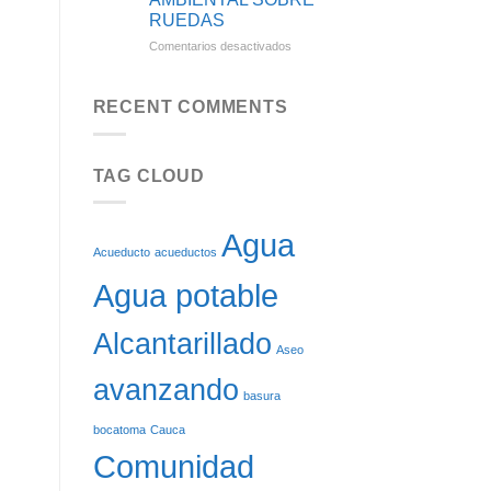
SE
RUEDAS
BENEFICIARÁN
CON
en
Comentarios desactivados
EL
CINCO
REINICIO
NUEVOS
DE
VEHÍCULOS
RECENT COMMENTS
LAS
DE
OBRAS
ASEO:
DEL
SOSTENIBILIDAD
ACUEDUCTO
TAG CLOUD
AMBIENTAL
DE
SOBRE
CARGACHIQUILLO
RUEDAS
Agua
Acueducto
acueductos
Agua potable
Alcantarillado
Aseo
avanzando
basura
bocatoma
Cauca
Comunidad