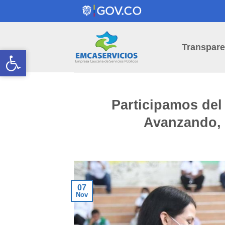
Skip
to
content
Transpare
Open toolbar
Open toolbar
Participamos del
Avanzando, 
07
Nov