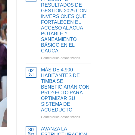
RESULTADOS DE
GESTIÓN 2025 CON
INVERSIONES QUE
FORTALECEN EL
ACCESO AL AGUA
POTABLE Y
SANEAMIENTO
BÁSICO EN EL
CAUCA
en
Comentarios desactivados
EMCASERVICIOS
PRESENTÓ
MÁS DE 4.900
02
RESULTADOS
Jul
HABITANTES DE
DE
TIMBA SE
GESTIÓN
BENEFICIARÁN CON
2025
PROYECTO PARA
CON
OPTIMIZAR SU
INVERSIONES
SISTEMA DE
QUE
FORTALECEN
ACUEDUCTO
EL
en
Comentarios desactivados
ACCESO
MÁS
AL
DE
AVANZA LA
30
AGUA
4.900
May
ESTRUCTURACIÓN
POTABLE