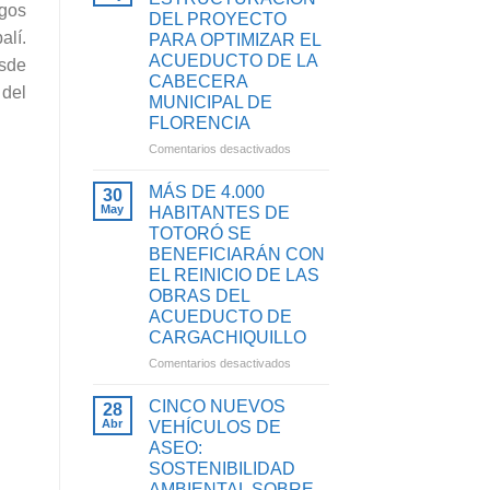
HABITANTES
ogos
DEL PROYECTO
Y
DE
SANEAMIENTO
alí.
PARA OPTIMIZAR EL
TIMBA
BÁSICO
ACUEDUCTO DE LA
esde
SE
EN
CABECERA
BENEFICIARÁN
 del
EL
MUNICIPAL DE
CON
CAUCA
PROYECTO
FLORENCIA
PARA
en
Comentarios desactivados
OPTIMIZAR
AVANZA
SU
LA
MÁS DE 4.000
30
SISTEMA
ESTRUCTURACIÓN
May
HABITANTES DE
DE
DEL
TOTORÓ SE
ACUEDUCTO
PROYECTO
BENEFICIARÁN CON
PARA
EL REINICIO DE LAS
OPTIMIZAR
OBRAS DEL
EL
ACUEDUCTO DE
ACUEDUCTO
DE
CARGACHIQUILLO
LA
en
Comentarios desactivados
CABECERA
MÁS
MUNICIPAL
DE
CINCO NUEVOS
28
DE
4.000
Abr
VEHÍCULOS DE
FLORENCIA
HABITANTES
ASEO:
DE
SOSTENIBILIDAD
TOTORÓ
AMBIENTAL SOBRE