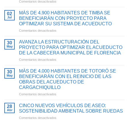
en
Comentarios desactivados
EMCASERVICIOS
PRESENTÓ
MÁS DE 4.900 HABITANTES DE TIMBA SE
02
RESULTADOS
Jul
BENEFICIARÁN CON PROYECTO PARA
DE
OPTIMIZAR SU SISTEMA DE ACUEDUCTO
GESTIÓN
en
Comentarios desactivados
2025
MÁS
CON
DE
INVERSIONES
AVANZA LA ESTRUCTURACIÓN DEL
30
4.900
QUE
May
PROYECTO PARA OPTIMIZAR EL ACUEDUCTO
HABITANTES
FORTALECEN
DE LA CABECERA MUNICIPAL DE FLORENCIA
DE
EL
en
Comentarios desactivados
TIMBA
ACCESO
AVANZA
SE
AL
LA
BENEFICIARÁN
AGUA
MÁS DE 4.000 HABITANTES DE TOTORÓ SE
30
ESTRUCTURACIÓN
CON
POTABLE
May
BENEFICIARÁN CON EL REINICIO DE LAS
DEL
PROYECTO
Y
OBRAS DEL ACUEDUCTO DE
PROYECTO
PARA
SANEAMIENTO
CARGACHIQUILLO
PARA
OPTIMIZAR
BÁSICO
OPTIMIZAR
SU
en
Comentarios desactivados
EN
EL
SISTEMA
MÁS
EL
ACUEDUCTO
DE
DE
CAUCA
CINCO NUEVOS VEHÍCULOS DE ASEO:
28
DE
ACUEDUCTO
4.000
Abr
SOSTENIBILIDAD AMBIENTAL SOBRE RUEDAS
LA
HABITANTES
en
Comentarios desactivados
CABECERA
DE
CINCO
MUNICIPAL
TOTORÓ
NUEVOS
DE
SE