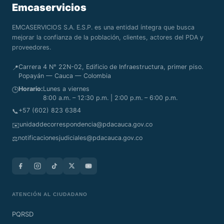
Emcaservicios
EMCASERVICIOS S.A. E.S.P. es una entidad íntegra que busca
mejorar la confianza de la población, clientes, actores del PDA y
proveedores.
Carrera 4 N° 22N-02, Edificio de Infraestructura, primer piso.
📍
Popayán — Cauca — Colombia
Horario:
Lunes a viernes
🕒
8:00 a.m. – 12:30 p.m. | 2:00 p.m. – 6:00 p.m.
+57 (602) 823 6384
📞
unidaddecorrespondencia@pdacauca.gov.co
✉️
notificacionesjudiciales@pdacauca.gov.co
⚖️
ATENCIÓN AL CIUDADANO
PQRSD