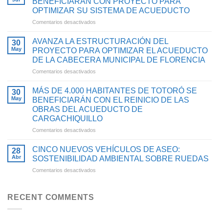
BENEFICIARÁN CON PROYECTO PARA
DE
OPTIMIZAR SU SISTEMA DE ACUEDUCTO
GESTIÓN
en
Comentarios desactivados
2025
MÁS
CON
DE
INVERSIONES
AVANZA LA ESTRUCTURACIÓN DEL
30
4.900
QUE
May
PROYECTO PARA OPTIMIZAR EL ACUEDUCTO
HABITANTES
FORTALECEN
DE LA CABECERA MUNICIPAL DE FLORENCIA
DE
EL
en
Comentarios desactivados
TIMBA
ACCESO
AVANZA
SE
AL
LA
BENEFICIARÁN
AGUA
MÁS DE 4.000 HABITANTES DE TOTORÓ SE
30
ESTRUCTURACIÓN
CON
POTABLE
May
BENEFICIARÁN CON EL REINICIO DE LAS
DEL
PROYECTO
Y
OBRAS DEL ACUEDUCTO DE
PROYECTO
PARA
SANEAMIENTO
CARGACHIQUILLO
PARA
OPTIMIZAR
BÁSICO
OPTIMIZAR
SU
en
Comentarios desactivados
EN
EL
SISTEMA
MÁS
EL
ACUEDUCTO
DE
DE
CAUCA
CINCO NUEVOS VEHÍCULOS DE ASEO:
28
DE
ACUEDUCTO
4.000
Abr
SOSTENIBILIDAD AMBIENTAL SOBRE RUEDAS
LA
HABITANTES
en
Comentarios desactivados
CABECERA
DE
CINCO
MUNICIPAL
TOTORÓ
NUEVOS
DE
SE
VEHÍCULOS
FLORENCIA
RECENT COMMENTS
BENEFICIARÁN
DE
CON
ASEO:
EL