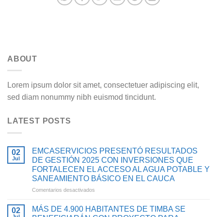
ABOUT
Lorem ipsum dolor sit amet, consectetuer adipiscing elit,
sed diam nonummy nibh euismod tincidunt.
LATEST POSTS
EMCASERVICIOS PRESENTÓ RESULTADOS
02
Jul
DE GESTIÓN 2025 CON INVERSIONES QUE
FORTALECEN EL ACCESO AL AGUA POTABLE Y
SANEAMIENTO BÁSICO EN EL CAUCA
en
Comentarios desactivados
EMCASERVICIOS
PRESENTÓ
MÁS DE 4.900 HABITANTES DE TIMBA SE
02
RESULTADOS
Jul