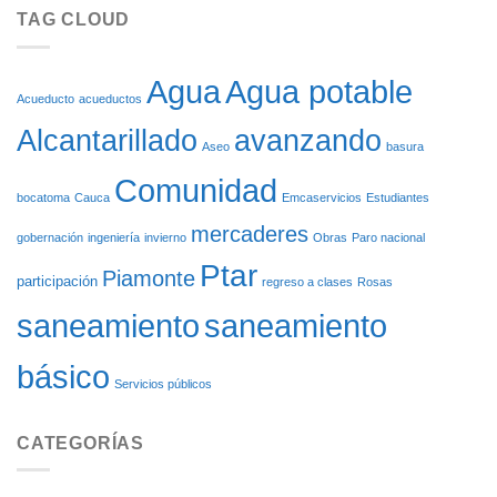
SOSTENIBILIDAD
REINICIO
TAG CLOUD
AMBIENTAL
DE
SOBRE
LAS
RUEDAS
OBRAS
DEL
Agua potable
Agua
ACUEDUCTO
Acueducto
acueductos
DE
Alcantarillado
avanzando
CARGACHIQUILLO
Aseo
basura
Comunidad
bocatoma
Cauca
Emcaservicios
Estudiantes
mercaderes
gobernación
ingeniería
invierno
Obras
Paro nacional
Ptar
Piamonte
participación
regreso a clases
Rosas
saneamiento
saneamiento
básico
Servicios públicos
CATEGORÍAS