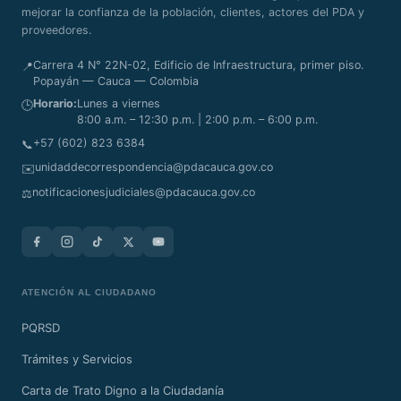
mejorar la confianza de la población, clientes, actores del PDA y
proveedores.
Carrera 4 N° 22N-02, Edificio de Infraestructura, primer piso.
📍
Popayán — Cauca — Colombia
Horario:
Lunes a viernes
🕒
8:00 a.m. – 12:30 p.m. | 2:00 p.m. – 6:00 p.m.
+57 (602) 823 6384
📞
unidaddecorrespondencia@pdacauca.gov.co
✉️
notificacionesjudiciales@pdacauca.gov.co
⚖️
ATENCIÓN AL CIUDADANO
PQRSD
Trámites y Servicios
Carta de Trato Digno a la Ciudadanía