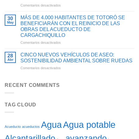
DE
EL
en
Comentarios desactivados
TIMBA
ACCESO
AVANZA
SE
AL
LA
BENEFICIARÁN
AGUA
MÁS DE 4.000 HABITANTES DE TOTORÓ SE
30
ESTRUCTURACIÓN
CON
POTABLE
May
BENEFICIARÁN CON EL REINICIO DE LAS
DEL
PROYECTO
Y
OBRAS DEL ACUEDUCTO DE
PROYECTO
PARA
SANEAMIENTO
CARGACHIQUILLO
PARA
OPTIMIZAR
BÁSICO
OPTIMIZAR
SU
en
Comentarios desactivados
EN
EL
SISTEMA
MÁS
EL
ACUEDUCTO
DE
DE
CAUCA
CINCO NUEVOS VEHÍCULOS DE ASEO:
28
DE
ACUEDUCTO
4.000
Abr
SOSTENIBILIDAD AMBIENTAL SOBRE RUEDAS
LA
HABITANTES
en
Comentarios desactivados
CABECERA
DE
CINCO
MUNICIPAL
TOTORÓ
NUEVOS
DE
SE
VEHÍCULOS
FLORENCIA
RECENT COMMENTS
BENEFICIARÁN
DE
CON
ASEO:
EL
SOSTENIBILIDAD
REINICIO
TAG CLOUD
AMBIENTAL
DE
SOBRE
LAS
RUEDAS
OBRAS
DEL
Agua potable
Agua
ACUEDUCTO
Acueducto
acueductos
DE
Alcantarillado
avanzando
CARGACHIQUILLO