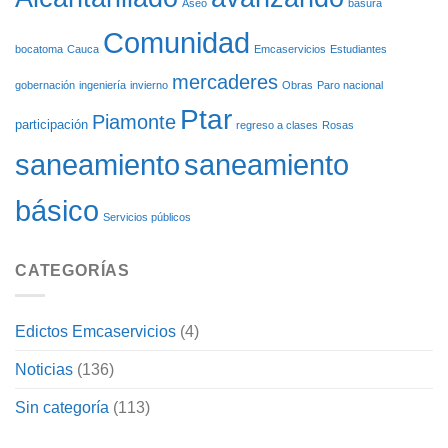
Aseo
basura
Comunidad
bocatoma
Cauca
Emcaservicios
Estudiantes
mercaderes
gobernación
ingeniería
invierno
Obras
Paro nacional
Ptar
Piamonte
participación
regreso a clases
Rosas
saneamiento
saneamiento
básico
Servicios públicos
CATEGORÍAS
Edictos Emcaservicios
(4)
Noticias
(136)
Sin categoría
(113)