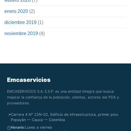
febrero 2020
(7)
enero 2020
(2)
diciembre 2019
(1)
noviembre 2019
(4)
Emcaservicios
EMCASERVICIOS S.A. E.S.P. es una entidad íntegra que busca
mejorar la confianza de la población, clientes, actores del PDA y
proveedores.
Carrera 4 N° 22N-02, Edificio de Infraestructura, primer piso.
📍
Popayán — Cauca — Colombia
Horario:
Lunes a viernes
🕒