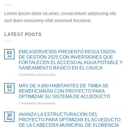
Lorem ipsum dolor sit amet, consectetuer adipiscing elit,
sed diam nonummy nibh euismod tincidunt.
LATEST POSTS
EMCASERVICIOS PRESENTÓ RESULTADOS
02
Jul
DE GESTIÓN 2025 CON INVERSIONES QUE
FORTALECEN EL ACCESO AL AGUA POTABLE Y
SANEAMIENTO BÁSICO EN EL CAUCA
en
Comentarios desactivados
EMCASERVICIOS
PRESENTÓ
MÁS DE 4.900 HABITANTES DE TIMBA SE
02
RESULTADOS
Jul
BENEFICIARÁN CON PROYECTO PARA
DE
OPTIMIZAR SU SISTEMA DE ACUEDUCTO
GESTIÓN
en
Comentarios desactivados
2025
MÁS
CON
DE
INVERSIONES
AVANZA LA ESTRUCTURACIÓN DEL
30
4.900
QUE
May
PROYECTO PARA OPTIMIZAR EL ACUEDUCTO
HABITANTES
FORTALECEN
DE LA CABECERA MUNICIPAL DE FLORENCIA