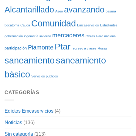
DE
Alcantarillado
avanzando
CARGACHIQUILLO
Aseo
basura
Comunidad
bocatoma
Cauca
Emcaservicios
Estudiantes
mercaderes
gobernación
ingeniería
invierno
Obras
Paro nacional
Ptar
Piamonte
participación
regreso a clases
Rosas
saneamiento
saneamiento
básico
Servicios públicos
CATEGORÍAS
Edictos Emcaservicios
(4)
Noticias
(136)
Sin categoría
(113)