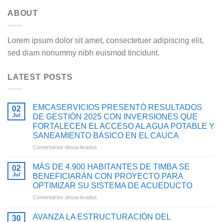
ABOUT
Lorem ipsum dolor sit amet, consectetuer adipiscing elit,
sed diam nonummy nibh euismod tincidunt.
LATEST POSTS
EMCASERVICIOS PRESENTÓ RESULTADOS
02
Jul
DE GESTIÓN 2025 CON INVERSIONES QUE
FORTALECEN EL ACCESO AL AGUA POTABLE Y
SANEAMIENTO BÁSICO EN EL CAUCA
en
Comentarios desactivados
EMCASERVICIOS
PRESENTÓ
MÁS DE 4.900 HABITANTES DE TIMBA SE
02
RESULTADOS
Jul
BENEFICIARÁN CON PROYECTO PARA
DE
OPTIMIZAR SU SISTEMA DE ACUEDUCTO
GESTIÓN
en
Comentarios desactivados
2025
MÁS
CON
DE
INVERSIONES
AVANZA LA ESTRUCTURACIÓN DEL
30