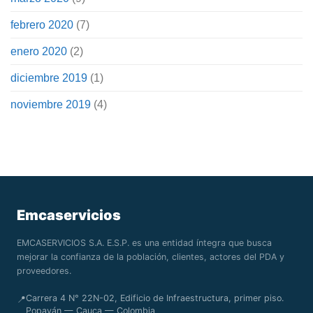
febrero 2020
(7)
enero 2020
(2)
diciembre 2019
(1)
noviembre 2019
(4)
Emcaservicios
EMCASERVICIOS S.A. E.S.P. es una entidad íntegra que busca
mejorar la confianza de la población, clientes, actores del PDA y
proveedores.
Carrera 4 N° 22N-02, Edificio de Infraestructura, primer piso.
📍
Popayán — Cauca — Colombia