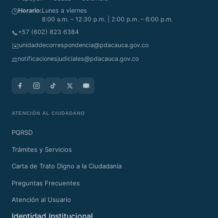
Horario:
Lunes a viernes
🕒
8:00 a.m. – 12:30 p.m. | 2:00 p.m. – 6:00 p.m.
+57 (602) 823 6384
📞
unidaddecorrespondencia@pdacauca.gov.co
✉️
notificacionesjudiciales@pdacauca.gov.co
⚖️
ATENCIÓN AL CIUDADANO
PQRSD
Trámites y Servicios
Carta de Trato Digno a la Ciudadanía
Preguntas Frecuentes
Atención al Usuario
Identidad Institucional