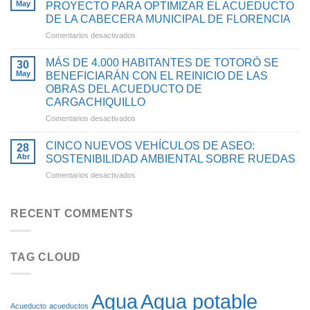
4.900
QUE
May
PROYECTO PARA OPTIMIZAR EL ACUEDUCTO
HABITANTES
FORTALECEN
DE LA CABECERA MUNICIPAL DE FLORENCIA
DE
EL
en
Comentarios desactivados
TIMBA
ACCESO
AVANZA
SE
AL
LA
BENEFICIARÁN
AGUA
MÁS DE 4.000 HABITANTES DE TOTORÓ SE
30
ESTRUCTURACIÓN
CON
POTABLE
May
BENEFICIARÁN CON EL REINICIO DE LAS
DEL
PROYECTO
Y
OBRAS DEL ACUEDUCTO DE
PROYECTO
PARA
SANEAMIENTO
CARGACHIQUILLO
PARA
OPTIMIZAR
BÁSICO
OPTIMIZAR
SU
en
Comentarios desactivados
EN
EL
SISTEMA
MÁS
EL
ACUEDUCTO
DE
DE
CAUCA
CINCO NUEVOS VEHÍCULOS DE ASEO:
28
DE
ACUEDUCTO
4.000
Abr
SOSTENIBILIDAD AMBIENTAL SOBRE RUEDAS
LA
HABITANTES
en
Comentarios desactivados
CABECERA
DE
CINCO
MUNICIPAL
TOTORÓ
NUEVOS
DE
SE
VEHÍCULOS
FLORENCIA
RECENT COMMENTS
BENEFICIARÁN
DE
CON
ASEO:
EL
SOSTENIBILIDAD
REINICIO
TAG CLOUD
AMBIENTAL
DE
SOBRE
LAS
RUEDAS
OBRAS
DEL
Agua potable
Agua
ACUEDUCTO
Acueducto
acueductos