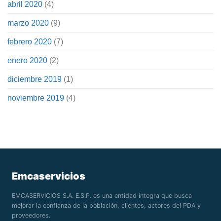
abril 2020
(4)
marzo 2020
(9)
febrero 2020
(7)
enero 2020
(2)
diciembre 2019
(1)
noviembre 2019
(4)
Emcaservicios
EMCASERVICIOS S.A. E.S.P. es una entidad íntegra que busca
mejorar la confianza de la población, clientes, actores del PDA y
proveedores.