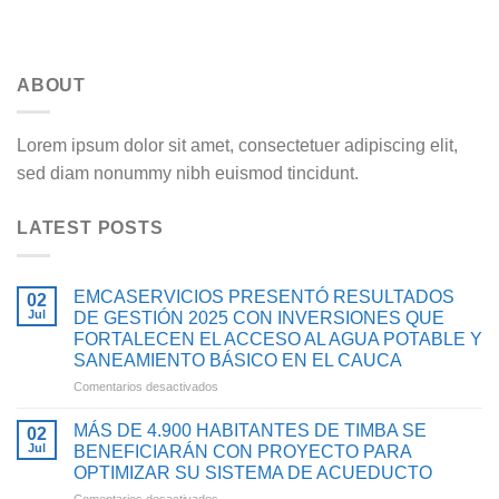
ABOUT
Lorem ipsum dolor sit amet, consectetuer adipiscing elit,
sed diam nonummy nibh euismod tincidunt.
LATEST POSTS
EMCASERVICIOS PRESENTÓ RESULTADOS
02
Jul
DE GESTIÓN 2025 CON INVERSIONES QUE
FORTALECEN EL ACCESO AL AGUA POTABLE Y
SANEAMIENTO BÁSICO EN EL CAUCA
en
Comentarios desactivados
EMCASERVICIOS
PRESENTÓ
MÁS DE 4.900 HABITANTES DE TIMBA SE
02
RESULTADOS
Jul
BENEFICIARÁN CON PROYECTO PARA
DE
OPTIMIZAR SU SISTEMA DE ACUEDUCTO
GESTIÓN
en
Comentarios desactivados
2025