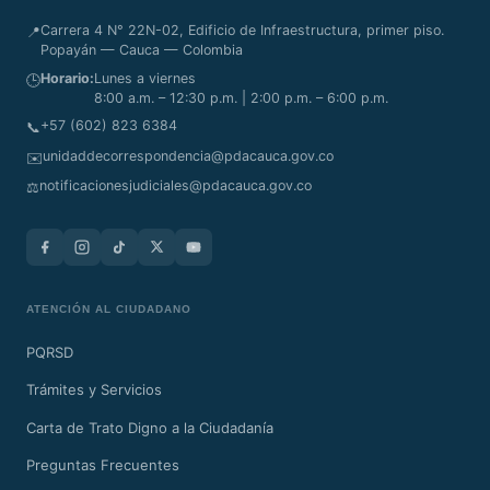
Carrera 4 N° 22N-02, Edificio de Infraestructura, primer piso.
📍
Popayán — Cauca — Colombia
Horario:
Lunes a viernes
🕒
8:00 a.m. – 12:30 p.m. | 2:00 p.m. – 6:00 p.m.
+57 (602) 823 6384
📞
unidaddecorrespondencia@pdacauca.gov.co
✉️
notificacionesjudiciales@pdacauca.gov.co
⚖️
ATENCIÓN AL CIUDADANO
PQRSD
Trámites y Servicios
Carta de Trato Digno a la Ciudadanía
Preguntas Frecuentes