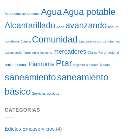
RUEDAS
OBRAS
DEL
Agua potable
Agua
ACUEDUCTO
Acueducto
acueductos
DE
Alcantarillado
avanzando
CARGACHIQUILLO
Aseo
basura
Comunidad
bocatoma
Cauca
Emcaservicios
Estudiantes
mercaderes
gobernación
ingeniería
invierno
Obras
Paro nacional
Ptar
Piamonte
participación
regreso a clases
Rosas
saneamiento
saneamiento
básico
Servicios públicos
CATEGORÍAS
Edictos Emcaservicios
(4)