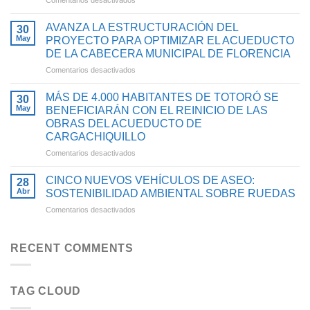
MÁS
CON
DE
INVERSIONES
AVANZA LA ESTRUCTURACIÓN DEL
30
4.900
QUE
May
PROYECTO PARA OPTIMIZAR EL ACUEDUCTO
HABITANTES
FORTALECEN
DE LA CABECERA MUNICIPAL DE FLORENCIA
DE
EL
en
Comentarios desactivados
TIMBA
ACCESO
AVANZA
SE
AL
LA
BENEFICIARÁN
AGUA
MÁS DE 4.000 HABITANTES DE TOTORÓ SE
30
ESTRUCTURACIÓN
CON
POTABLE
May
BENEFICIARÁN CON EL REINICIO DE LAS
DEL
PROYECTO
Y
OBRAS DEL ACUEDUCTO DE
PROYECTO
PARA
SANEAMIENTO
CARGACHIQUILLO
PARA
OPTIMIZAR
BÁSICO
OPTIMIZAR
SU
en
Comentarios desactivados
EN
EL
SISTEMA
MÁS
EL
ACUEDUCTO
DE
DE
CAUCA
CINCO NUEVOS VEHÍCULOS DE ASEO:
28
DE
ACUEDUCTO
4.000
Abr
SOSTENIBILIDAD AMBIENTAL SOBRE RUEDAS
LA
HABITANTES
en
Comentarios desactivados
CABECERA
DE
CINCO
MUNICIPAL
TOTORÓ
NUEVOS
DE
SE
VEHÍCULOS
FLORENCIA
RECENT COMMENTS
BENEFICIARÁN
DE
CON
ASEO:
EL
SOSTENIBILIDAD
REINICIO
TAG CLOUD
AMBIENTAL
DE
SOBRE
LAS