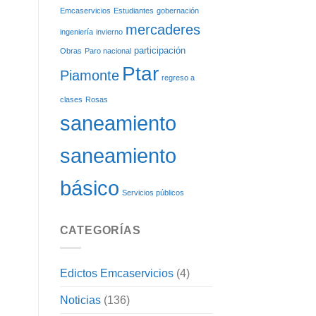
Emcaservicios
Estudiantes
gobernación
mercaderes
ingeniería
invierno
participación
Obras
Paro nacional
Ptar
Piamonte
regreso a
clases
Rosas
saneamiento
saneamiento
básico
Servicios públicos
CATEGORÍAS
Edictos Emcaservicios
(4)
Noticias
(136)