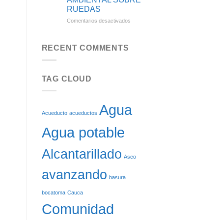
SE
RUEDAS
BENEFICIARÁN
CON
en
Comentarios desactivados
EL
CINCO
REINICIO
NUEVOS
DE
VEHÍCULOS
RECENT COMMENTS
LAS
DE
OBRAS
ASEO:
DEL
SOSTENIBILIDAD
ACUEDUCTO
TAG CLOUD
AMBIENTAL
DE
SOBRE
CARGACHIQUILLO
RUEDAS
Agua
Acueducto
acueductos
Agua potable
Alcantarillado
Aseo
avanzando
basura
bocatoma
Cauca
Comunidad