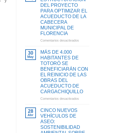
s y
HABITANTES
DEL PROYECTO
Y
DE
SANEAMIENTO
PARA OPTIMIZAR EL
TIMBA
BÁSICO
ACUEDUCTO DE LA
SE
EN
CABECERA
BENEFICIARÁN
EL
MUNICIPAL DE
CON
CAUCA
PROYECTO
FLORENCIA
PARA
en
Comentarios desactivados
OPTIMIZAR
AVANZA
SU
LA
MÁS DE 4.000
30
SISTEMA
ESTRUCTURACIÓN
May
HABITANTES DE
DE
DEL
TOTORÓ SE
ACUEDUCTO
PROYECTO
BENEFICIARÁN CON
PARA
EL REINICIO DE LAS
OPTIMIZAR
OBRAS DEL
EL
ACUEDUCTO DE
ACUEDUCTO
DE
CARGACHIQUILLO
LA
en
Comentarios desactivados
CABECERA
MÁS
MUNICIPAL
DE
CINCO NUEVOS
28
DE
4.000
Abr
VEHÍCULOS DE
FLORENCIA
HABITANTES
ASEO:
DE
SOSTENIBILIDAD
TOTORÓ
AMBIENTAL SOBRE