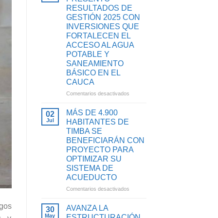
RESULTADOS DE
GESTIÓN 2025 CON
INVERSIONES QUE
FORTALECEN EL
ACCESO AL AGUA
POTABLE Y
SANEAMIENTO
BÁSICO EN EL
CAUCA
en
Comentarios desactivados
EMCASERVICIOS
PRESENTÓ
MÁS DE 4.900
02
RESULTADOS
Jul
HABITANTES DE
DE
TIMBA SE
GESTIÓN
BENEFICIARÁN CON
2025
PROYECTO PARA
CON
OPTIMIZAR SU
INVERSIONES
SISTEMA DE
QUE
FORTALECEN
ACUEDUCTO
EL
en
Comentarios desactivados
ACCESO
MÁS
AL
ogos
DE
AVANZA LA
30
AGUA
4.900
May
ESTRUCTURACIÓN
POTABLE