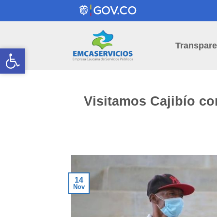
Skip
to
content
Transpare
Open toolbar
Open toolbar
Visitamos Cajibío co
14
Nov