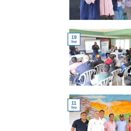
19
Sep
11
Sep