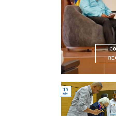
CO
RE
19
Abr