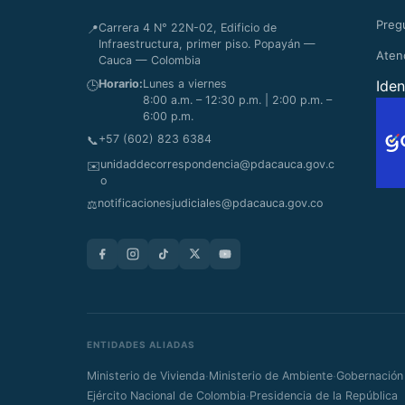
Preg
Carrera 4 N° 22N-02, Edificio de
📍
Infraestructura, primer piso. Popayán —
Aten
Cauca — Colombia
Horario:
Lunes a viernes
Iden
🕒
8:00 a.m. – 12:30 p.m. | 2:00 p.m. –
6:00 p.m.
+57 (602) 823 6384
📞
unidaddecorrespondencia@pdacauca.gov.c
✉️
o
notificacionesjudiciales@pdacauca.gov.co
⚖️
ENTIDADES ALIADAS
·
·
Ministerio de Vivienda
Ministerio de Ambiente
Gobernación
·
Ejército Nacional de Colombia
Presidencia de la República