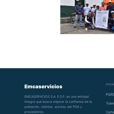
ATEN
Emcaservicios
PQR
EMCASERVICIOS S.A. E.S.P. es una entidad
íntegra que busca mejorar la confianza de la
Trámi
población, clientes, actores del PDA y
proveedores.
Carta