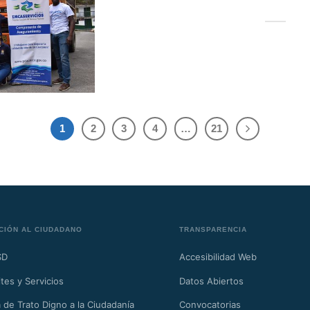
1
2
3
4
…
21
CIÓN AL CIUDADANO
TRANSPARENCIA
SD
Accesibilidad Web
tes y Servicios
Datos Abiertos
 de Trato Digno a la Ciudadanía
Convocatorias