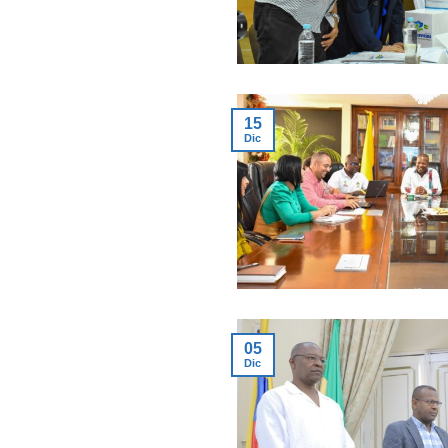
15
Dic
05
Dic