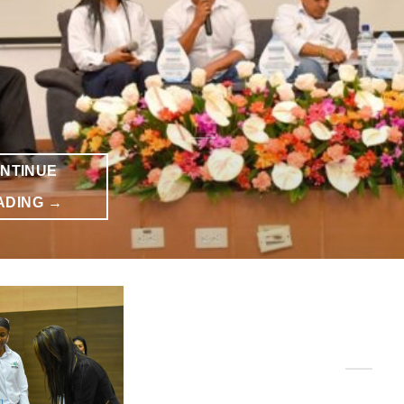
NTINUE
ADING
→