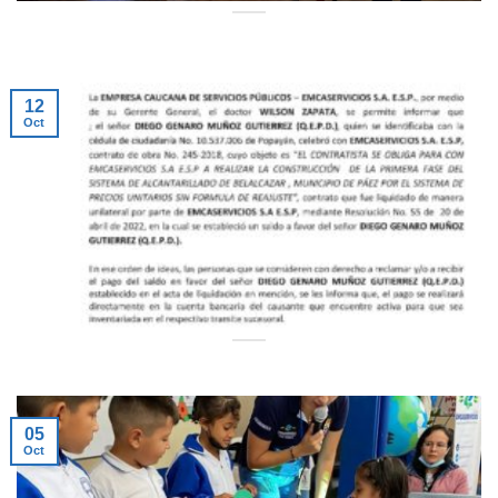
12
Oct
05
Oct