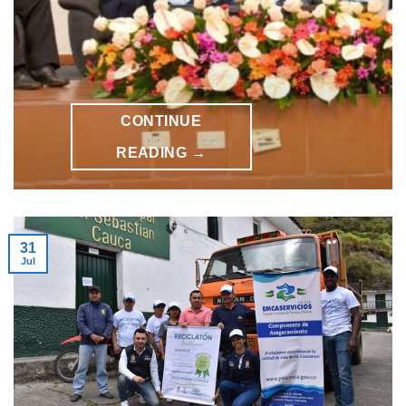
CONTINUE
READING
→
31
Jul