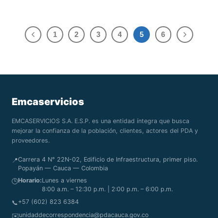
1
2
3
4
5
6
Emcaservicios
EMCASERVICIOS S.A. E.S.P. es una entidad íntegra que busca
mejorar la confianza de la población, clientes, actores del PDA y
proveedores.
Carrera 4 N° 22N-02, Edificio de Infraestructura, primer piso.
📍
Popayán — Cauca — Colombia
Horario:
Lunes a viernes
🕒
8:00 a.m. – 12:30 p.m. | 2:00 p.m. – 6:00 p.m.
+57 (602) 823 6384
📞
unidaddecorrespondencia@pdacauca.gov.co
✉️