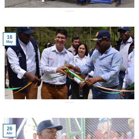
16
May
26
Abr