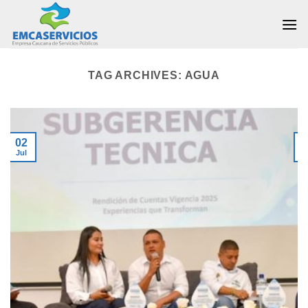
Skip
to
content
TAG ARCHIVES:
AGUA
02
Jul
J