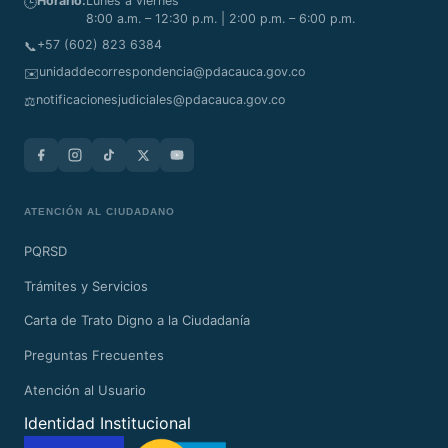
Horario:
Lunes a viernes
🕒
8:00 a.m. – 12:30 p.m. | 2:00 p.m. – 6:00 p.m.
+57 (602) 823 6384
📞
unidaddecorrespondencia@pdacauca.gov.co
✉️
notificacionesjudiciales@pdacauca.gov.co
⚖️
ATENCIÓN AL CIUDADANO
PQRSD
Trámites y Servicios
Carta de Trato Digno a la Ciudadanía
Preguntas Frecuentes
Atención al Usuario
Identidad Institucional