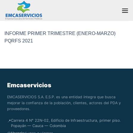
Skip
to
content
INFORME PRIMER TRIMESTRE (ENERO-MARZO)
PQRFS 2021
Emcaservicios
EMCASERVICIOS S.A. E.S.P. es una entidad íntegra que busca
mejorar la confianza de la población, clientes, actores del PDA y
proveedores.
Carrera 4 N° 22N-02, Edificio de Infraestructura, primer piso.
📍
Popayán — Cauca — Colombia