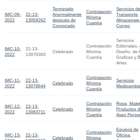
Terminado
Servicios d
Contratación
IMC-09-
22-13-
Anormalmente
Transporte,
Mínima
2022
13059262
después de
Almacenaje
Cuantía
Convocado
Correo
Servicios
Contratación
Editoriales,
IMC-10-
22-13-
Celebrado
Mínima
Diseño, de 
2022
13070303
Cuantía
Graficas y B
Artes
Contratación
IMC-11-
22-13-
Servicios
Celebrado
Mínima
2022
13078644
Medioambie
Cuantía
Contratación
Ropa, Malet
IMC-12-
22-13-
Celebrado
Mínima
Productos 
2022
13083711
Cuantía
Aseo Perso
Equipos de
Contratación
IMC-13-
22-13-
Oficina,
Celebrado
Mínima