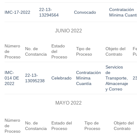
22-13-
Contratación
IMC-17-2022
Convocado
13294564
Mínima Cuant
JUNIO 2022
Número
Estado
No. de
Tipo de
Objeto del
F
de
del
Constancia
Proceso
Contrato
Pu
Proceso
Proceso
Servicios
IMC-
Contratación
de
22-13-
014 DE
Celebrado
Mínima
Transporte,
2
13095238
2022
Cuantía
Almacenaje
y Correo
MAYO 2022
Número
No. de
Estado del
Tipo de
Objeto del
de
Constancia
Proceso
Proceso
Contrato
Proceso