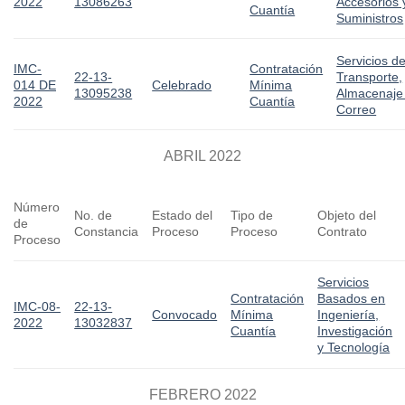
2022
13086263
Accesorios 
Cuantía
Suministros
Servicios d
IMC-
Contratación
22-13-
Transporte,
014 DE
Celebrado
Mínima
13095238
Almacenaje
2022
Cuantía
Correo
ABRIL 2022
Número
No. de
Estado del
Tipo de
Objeto del
de
Constancia
Proceso
Proceso
Contrato
Proceso
Servicios
Contratación
Basados en
IMC-08-
22-13-
Convocado
Mínima
Ingeniería,
2022
13032837
Cuantía
Investigación
y Tecnología
FEBRERO 2022