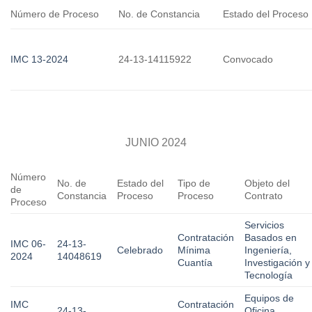
Número de Proceso
No. de Constancia
Estado del Proceso
IMC 13-2024
24-13-14115922
Convocado
JUNIO 2024
Número
No. de
Estado del
Tipo de
Objeto del
de
Constancia
Proceso
Proceso
Contrato
Proceso
Servicios
Contratación
Basados en
IMC 06-
24-13-
Celebrado
Mínima
Ingeniería,
2024
14048619
Cuantía
Investigación y
Tecnología
Equipos de
IMC
Contratación
24-13-
Oficina,